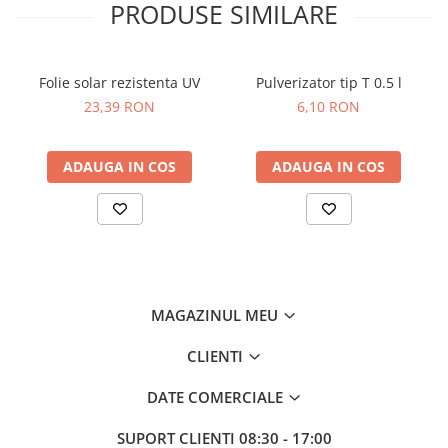
PRODUSE SIMILARE
Dovlecel Ornamental
Dovleci Ornamentali
Erigeron
Folie solar rezistenta UV
Pulverizator tip T 0.5 l
Esoltia
23,39 RON
6,10 RON
Euphorbia
Filimica
ADAUGA IN COS
ADAUGA IN COS
Floare De Cristal
Floare De Macaleandru
Floarea Miresei
Floarea Pasiunii
Floarea Soarelui
Flori Anuale Pitice
MAGAZINUL MEU
Flori De Piatra
Fluturas
CLIENTI
Fumoasa Noptii
DATE COMERCIALE
Galbenele
Gazania
SUPORT CLIENTI
08:30 - 17:00