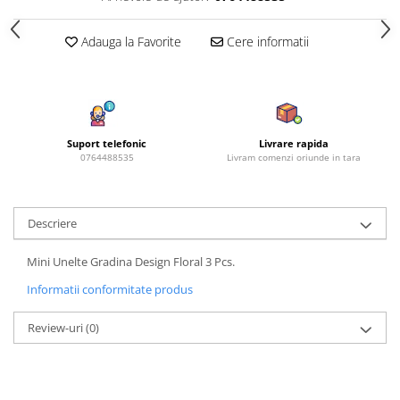
Azalee
Banutei
Adauga la Favorite
Cere informatii
Barba Imparatului
Brumarele
Cactus
Caldarusa
Suport telefonic
Livrare rapida
Carciumareasa
0764488535
Livram comenzi oriunde in tara
Carciumareasa
Castravete Decor
Descriere
Ciubotica Cucului
Clarkia
Mini Unelte Gradina Design Floral 3 Pcs.
Clopotei
Informatii conformitate produs
Cobea
Convolvulus
Review-uri
(0)
Crizanteme
Dahlia
Degetul Rosu