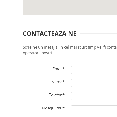
Creasta cocosului
Garoafe
Gazon
Gura leului
Muscate
CONTACTEAZA-NE
Ochiul boului
Panselute
Scrie-ne un mesaj si in cel mai scurt timp vei fi conta
Petunii
operatorii nostri.
Regina noptii
Zorele
Email*
Altele
Abutilon
Nume*
Albastrita
Albita
Telefon*
Amaranthus
Amestec Alpin
Mesajul tau*
Amestec Japonez