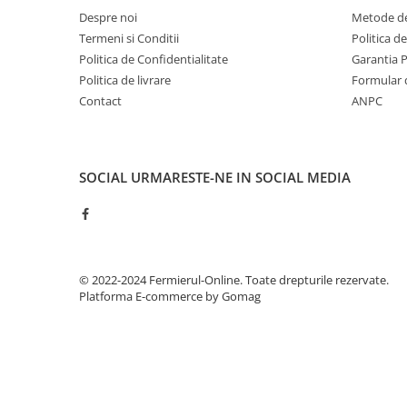
Despre noi
Metode de
Degetul Rosu
Termeni si Conditii
Politica d
Dovlecel Ornamental
Politica de Confidentialitate
Garantia 
Dovleci Ornamentali
Politica de livrare
Formular 
Erigeron
Contact
ANPC
Esoltia
Euphorbia
Filimica
SOCIAL
URMARESTE-NE IN SOCIAL MEDIA
Floare De Cristal
Floare De Macaleandru
Floarea Miresei
Floarea Pasiunii
Floarea Soarelui
© 2022-2024 Fermierul-Online. Toate drepturile rezervate.
Platforma E-commerce by Gomag
Flori Anuale Pitice
Flori De Piatra
Fluturas
Fumoasa Noptii
Galbenele