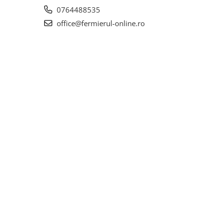
0764488535
office@fermierul-online.ro