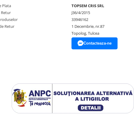
 Plata
TOPSEM CRIS SRL
e Retur
J36/4/2015
Produselor
33946162
de Retur
1 Decembrie, nr.87
Topolog, Tulcea
Contacteaza-ne