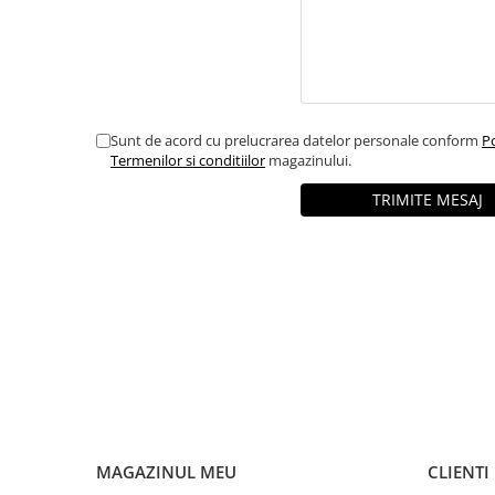
Amestec Plante Urcatoare
Aubrieta
Azalee
Banutei
Barba Imparatului
Sunt de acord cu prelucrarea datelor personale conform
Po
Brumarele
Termenilor si conditiilor
magazinului.
Cactus
Caldarusa
Carciumareasa
Carciumareasa
Castravete Decor
Ciubotica Cucului
Clarkia
Clopotei
Cobea
Convolvulus
Crizanteme
MAGAZINUL MEU
CLIENTI
Dahlia