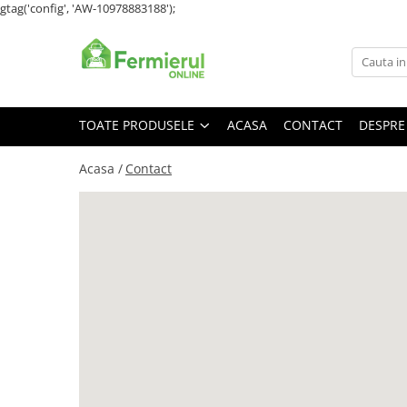
gtag('config', 'AW-10978883188');
Toate Produsele
Semințe
Cultură Mare
TOATE PRODUSELE
ACASA
CONTACT
DESPRE
Porumb
Acasa /
Contact
Floarea Soarelui
Grau, orz
Lucerna
Rapita
Mazare furajera
Sfecla furajera
Sparceta
Flori și Plante Ornamentale
Condurul doamnei
Craite