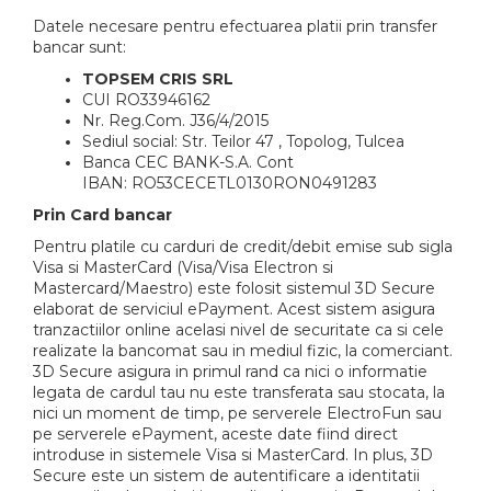
Gazon
Cereale
Datele necesare pentru efectuarea platii prin transfer
bancar sunt:
Gura leului
Conifere
TOPSEM CRIS SRL
Muscate
Floarea Soarelui
CUI RO33946162
Ochiul boului
Flori si Plante Ornamentale
Nr. Reg.Com. J36/4/2015
Panselute
Gazon
Sediul social: Str. Teilor 47 , Topolog, Tulcea
Banca CEC BANK-S.A. Cont
Petunii
Legume
IBAN: RO53CECETL0130RON0491283
Regina noptii
Lucerna
Prin Card bancar
Zorele
Pomi fructiferi
Pentru platile cu carduri de credit/debit emise sub sigla
Altele
Porumb
Visa si MasterCard (Visa/Visa Electron si
Abutilon
Rapita
Mastercard/Maestro) este folosit sistemul 3D Secure
elaborat de serviciul ePayment. Acest sistem asigura
Albastrita
Vita de vie
tranzactiilor online acelasi nivel de securitate ca si cele
Albita
realizate la bancomat sau in mediul fizic, la comerciant.
Amaranthus
3D Secure asigura in primul rand ca nici o informatie
legata de cardul tau nu este transferata sau stocata, la
Amestec Alpin
nici un moment de timp, pe serverele ElectroFun sau
Amestec Japonez
pe serverele ePayment, aceste date fiind direct
Amestec Plante Urcatoare
introduse in sistemele Visa si MasterCard. In plus, 3D
Secure este un sistem de autentificare a identitatii
Aubrieta