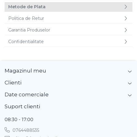
Dovlecel Ornamental
Metode de Plata
Dovleci Ornamentali
Politica de Retur
Erigeron
Esoltia
Garantia Produselor
Euphorbia
Confidentialitate
Filimica
Floare De Cristal
Floare De Macaleandru
Floarea Miresei
Magazinul meu
Floarea Pasiunii
Clienti
Floarea Soarelui
Flori Anuale Pitice
Date comerciale
Flori De Piatra
Suport clienti
Fluturas
Fumoasa Noptii
08:30 - 17:00
Galbenele
0764488535
Gazania