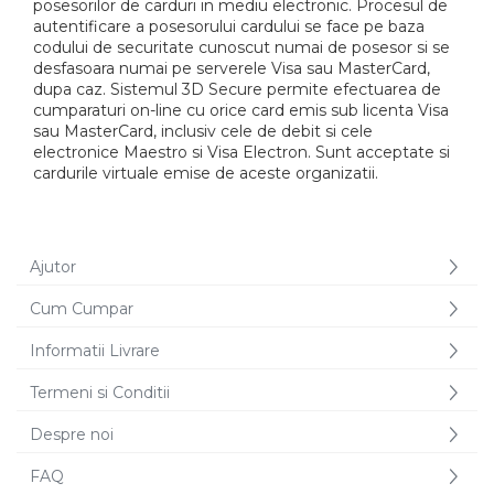
posesorilor de carduri in mediu electronic. Procesul de
Azalee
autentificare a posesorului cardului se face pe baza
codului de securitate cunoscut numai de posesor si se
Banutei
desfasoara numai pe serverele Visa sau MasterCard,
Barba Imparatului
dupa caz. Sistemul 3D Secure permite efectuarea de
Brumarele
cumparaturi on-line cu orice card emis sub licenta Visa
sau MasterCard, inclusiv cele de debit si cele
Cactus
electronice Maestro si Visa Electron. Sunt acceptate si
Caldarusa
cardurile virtuale emise de aceste organizatii.
Carciumareasa
Carciumareasa
Castravete Decor
Ajutor
Ciubotica Cucului
Clarkia
Cum Cumpar
Clopotei
Informatii Livrare
Cobea
Convolvulus
Termeni si Conditii
Crizanteme
Despre noi
Dahlia
FAQ
Degetul Rosu