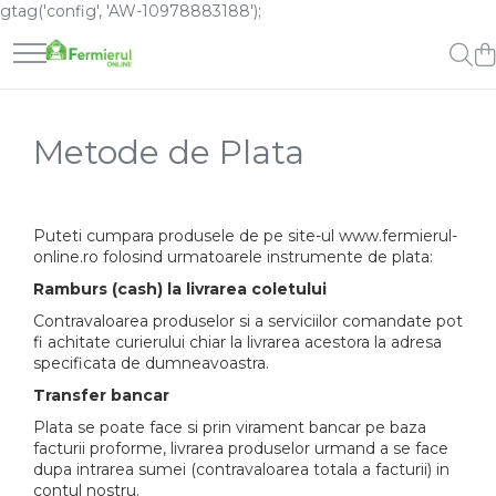
gtag('config', 'AW-10978883188');
Semințe
Îngrășăminte
Sisteme de irigatii
Unelte cu motor si accesorii
Casa si gradina
Pet Shop
Cultură Mare
Lichide
Sisteme de aspersie
Aparate de spalat/dezinfectat
Accesorii instalatii picurare
Furaje
Metode de Plata
Porumb
Conifere
Aparate de stropit
Picurare
Hrana Caini
Floarea Soarelui
Cereale
Consumabile / lubrifianti
Folie solar
Grau, orz
Floarea Soarelui
Generatoare
Ghivece si Jardiniere
Lucerna
Flori si Plante Ornamentale
Puteti cumpara produsele de pe site-ul www.fermierul-
Motocoase
Material saditor
online.ro folosind urmatoarele instrumente de plata:
Rapita
Gazon
Motocultoare
Pompe de Stropit
Mazare furajera
Legume
Ramburs (cash) la livrarea coletului
Motoferastrau (Drujba)
Scule si Unelte de Mana
Sfecla furajera
Lucerna
Contravaloarea produselor si a serviciilor comandate pot
fi achitate curierului chiar la livrarea acestora la adresa
Sparceta
Pomi fructiferi
Ata de Balotat
specificata de dumneavoastra.
Flori și Plante Ornamentale
Porumb
Transfer bancar
Rapita
Condurul doamnei
Plata se poate face si prin virament bancar pe baza
Vita de vie
Craite
facturii proforme, livrarea produselor urmand a se face
Solide
Creasta cocosului
dupa intrarea sumei (contravaloarea totala a facturii) in
contul nostru.
Garoafe
Arbusti fructiferi