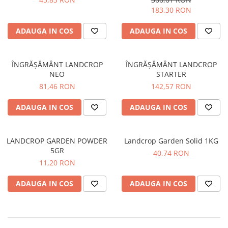
183,30 RON
Gazon
Cereale
Gura leului
Conifere
ADAUGA IN COS
ADAUGA IN COS
Muscate
Floarea Soarelui
Ochiul boului
Flori si Plante Ornamentale
ÎNGRĂȘĂMÂNT LANDCROP
ÎNGRĂȘĂMÂNT LANDCROP
Panselute
Gazon
NEO
STARTER
Petunii
Legume
81,46 RON
142,57 RON
Regina noptii
Lucerna
Zorele
Pomi fructiferi
ADAUGA IN COS
ADAUGA IN COS
Altele
Porumb
Abutilon
Rapita
LANDCROP GARDEN POWDER
Landcrop Garden Solid 1KG
Albastrita
Vita de vie
5GR
40,74 RON
Albita
11,20 RON
Amaranthus
ADAUGA IN COS
ADAUGA IN COS
Amestec Alpin
Amestec Japonez
Amestec Plante Urcatoare
Aubrieta