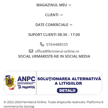
Azalee
MAGAZINUL MEU
Banutei
CLIENTI
Barba Imparatului
Brumarele
DATE COMERCIALE
Cactus
SUPORT CLIENTI
08:30 - 17:00
Caldarusa
Carciumareasa
0764488535
Carciumareasa
office@fermierul-online.ro
Castravete Decor
SOCIAL
URMARESTE-NE IN SOCIAL MEDIA
Ciubotica Cucului
Clarkia
Clopotei
Cobea
Convolvulus
Crizanteme
Dahlia
© 2022-2024 Fermierul-Online. Toate drepturile rezervate.
Platforma E-
Degetul Rosu
commerce by Gomag