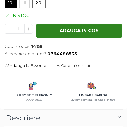
10l
1l
20l
Azalee
Banutei
IN STOC
Barba Imparatului
Brumarele
ADAUGA IN COS
Cactus
Caldarusa
Cod Produs:
1428
Carciumareasa
Ai nevoie de ajutor?
0764488535
Carciumareasa
Castravete Decor
Adauga la Favorite
Cere informatii
Ciubotica Cucului
Clarkia
Clopotei
Cobea
SUPORT TELEFONIC
LIVRARE RAPIDA
0764488535
Livram comenzi oriunde in tara
Convolvulus
Crizanteme
Dahlia
Descriere
Degetul Rosu