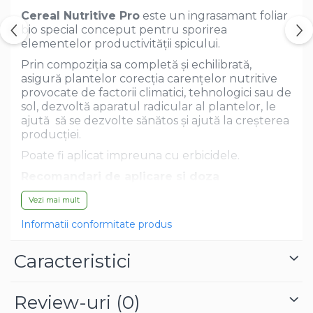
Dovlecel Ornamental
Cereal Nutritive Pro
este un ingrasamant foliar
Dovleci Ornamentali
bio
special conceput pentru sporirea
elementelor productivității spicului.
Erigeron
Esoltia
Prin compoziția sa completă și echilibrată,
asigură plantelor corecția carențelor nutritive
Euphorbia
provocate de factorii climatici, tehnologici sau de
Filimica
sol, dezvoltă aparatul radicular al plantelor, le
Floare De Cristal
ajută să se dezvolte sănătos și ajută la creșterea
producției.
Floare De Macaleandru
Floarea Miresei
Poate fi aplicat impreuna cu erbicidele.
Floarea Pasiunii
Recomandari de aplicare si doza
Floarea Soarelui
recomandata:
Cereal Nutritive Pro se poate
Vezi mai mult
aplica de la apariția primelor 5 frunze până în
Flori Anuale Pitice
perioada înspicării.
Informatii conformitate produs
Flori De Piatra
Fluturas
Prima fertilizare
- în faza de înfrățire -
Caracteristici
formarea primului internod.
Fumoasa Noptii
A doua fertilizare
- la apariția burdufului -
Galbenele
începutul înspicării.
Review-uri
(0)
Gazania
A treia fertilizare
- în faza de umplere a