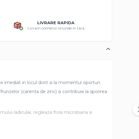
LIVRARE RAPIDA
Livram comenzi oriunde in tara
 imediat in locul dorit si la momentul oportun.
runzelor (carenta de zinc) si contribuie la sporirea
ului radicular, regleaza flora microbiana si