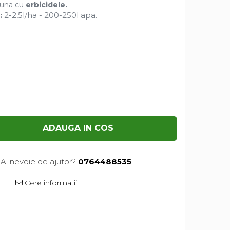
reuna cu
erbicidele.
2-2,5l/ha - 200-250l apa.
:
ADAUGA IN COS
Ai nevoie de ajutor?
0764488535
Cere informatii