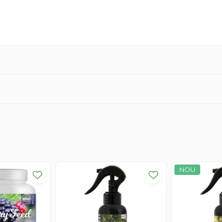
TE:
 aplicare
Doza
oliar
2-2,5l/ha - 200-250l apa
la
: 52% ,
P2O5
: 0.91%,
Extract humic
: 31.2%,
Azot (N)
: 1.95%,
ensitate
1.4 g/cc.
NOU