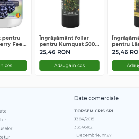
 pentru
Îngrășământ foliar
Îngrășămâ
erry Feed
pentru Kumquat 500
pentru Lă
ml
25,46 RON
25,46 R
in cos
Adauga in cos
Adaug
Date comerciale
ata
TOPSEM CRIS SRL
J36/4/2015
tur
33946162
uselor
1 Decembrie, nr.87
Retur