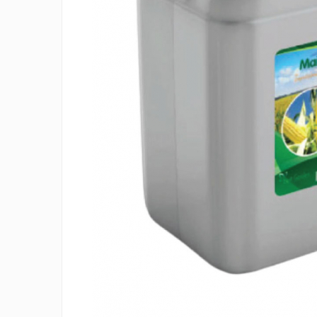
Creasta cocosului
Garoafe
Gazon
Gura leului
Muscate
Ochiul boului
Panselute
Petunii
Regina noptii
Zorele
Altele
Abutilon
Albastrita
Albita
Amaranthus
Amestec Alpin
Amestec Japonez