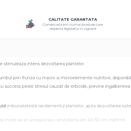
CALITATE GARANTATA
Comercializam numai produse care
respecta legislatia in vigoare
e stimuleaza intens dezvoltarea plantelor.
bul prin frunza cu macro si microelemente nutritive, disponibile
cu success peste stresul cauzat de erbicide, previne ingalbenirea f
uid
imbunatateste randamentul plantelor, ajuta dezvoltarea sistem
ele incep sa se uneasca sau cand planta are 40-50 cm inaltime.