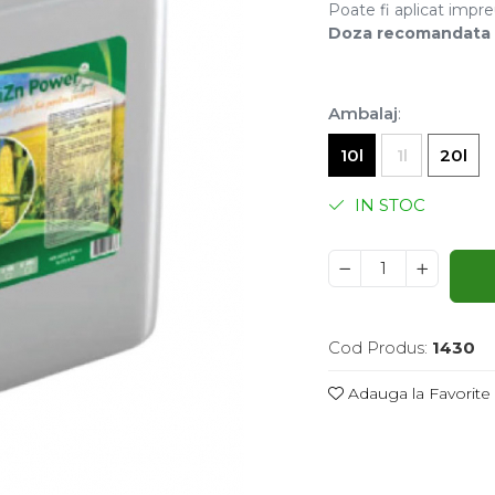
Poate fi aplicat imp
Doza recomandata 
Ambalaj
:
10l
1l
20l
IN STOC
Cod Produs:
1430
Adauga la Favorite