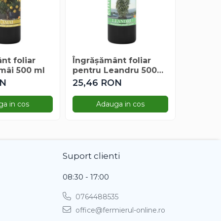
nt foliar
Îngrășământ foliar
Îngrășă
mâi 500 ml
pentru Leandru 500
Univer
ml
Liquid
ON
25,46 RON
de la 
a in cos
Adauga in cos
Ve
Suport clienti
08:30 - 17:00
0764488535
office@fermierul-online.ro