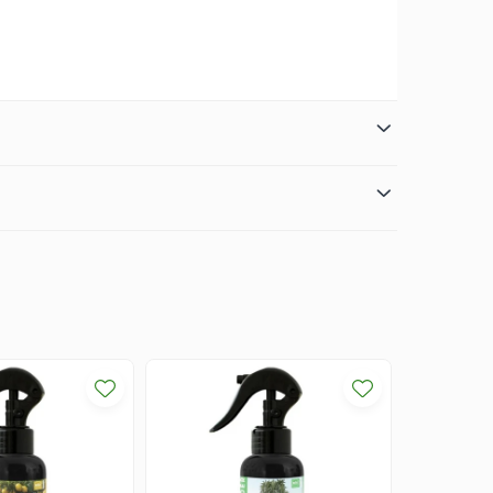
Aminoacizi liberi
: 7.8%,
Enzime vegetale
<10%
-50%