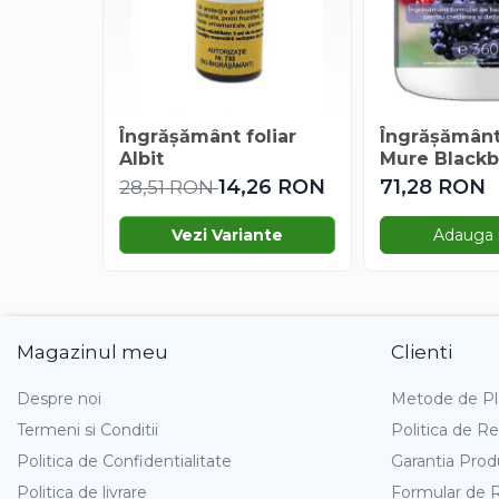
Gazania
Gherghina
Iarba De Soaldina
Imortele
Lagurus
Îngrășământ foliar
Îngrășământ
Albit
Mure Blackb
Lampion Chinezesc
360 g
14,26 RON
71,28 RON
28,51 RON
Latirus
Lavanda
Vezi Variante
Adauga 
Lilicele
Limonium
Lipscanoaice
Lobelia
Magazinul meu
Clienti
Lobularia
Lopatea
Despre noi
Metode de Pl
Luffa
Termeni si Conditii
Politica de Re
Malope
Politica de Confidentialitate
Garantia Prod
Mararite
Politica de livrare
Formular de 