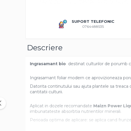
Amestec Plante Urcatoare
Aubrieta
Azalee
SUPORT TELEFONIC
Banutei
0764488535
Barba Imparatului
Brumarele
Descriere
Cactus
Caldarusa
Carciumareasa
Ingrasamant bio
destinat culturilor de porumb c
Carciumareasa
Castravete Decor
Ingrasamant foliar modern ce aprovizioneaza porum
Ciubotica Cucului
Datorita continutului sau ajuta plantele sa treaca 
Clarkia
cantitatii culturii.
Clopotei
Aplicat in dozele recomandate
Maizn Power Liq
Cobea
imbunatateste absorbtia nutrientilor minerali.
Convolvulus
Perioada optima de aplicare: se aplica cand frunz
Crizanteme
Dahlia