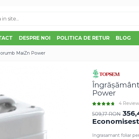
TACT
DESPRE NOI
POLITICA DE RETUR
BLOG
u Porumb MaiZn Power
Îngrășământ
Power
4 Review
356
509,17 RON
Economisest
Ingrasamant foliar 