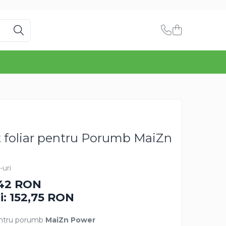
 foliar pentru Porumb MaiZn
-uri
,42 RON
i:
152,75
RON
pentru porumb
MaiZn Power