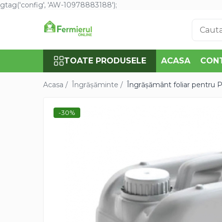
gtag('config', 'AW-10978883188');
Toate Produsele
Semințe
TOATE PRODUSELE
ACASA
CON
Cultură Mare
Porumb
Acasa /
Îngrășăminte /
Îngrășământ foliar pentr
Floarea Soarelui
Grau, orz
-30%
Lucerna
Rapita
Mazare furajera
Sfecla furajera
Sparceta
Flori și Plante Ornamentale
Condurul doamnei
Craite