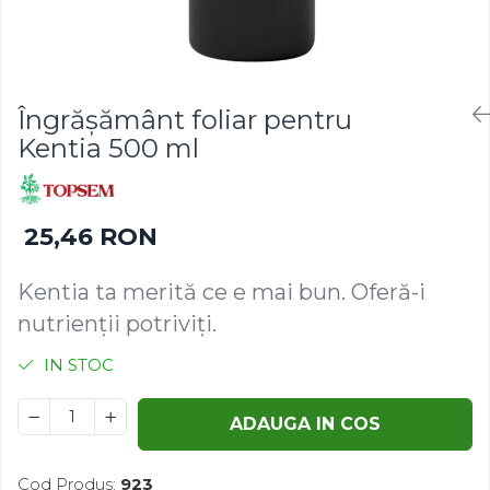
Gazon
Cereale
Gura leului
Conifere
Muscate
Floarea Soarelui
Ochiul boului
Flori si Plante Ornamentale
Îngrășământ foliar pentru
Panselute
Gazon
Kentia 500 ml
Petunii
Legume
Regina noptii
Lucerna
Zorele
Pomi fructiferi
25,46 RON
Altele
Porumb
Abutilon
Rapita
Kentia ta merită ce e mai bun. Oferă-i
Albastrita
Vita de vie
nutrienții potriviți.
Albita
IN STOC
Amaranthus
Amestec Alpin
ADAUGA IN COS
Amestec Japonez
Amestec Plante Urcatoare
Aubrieta
Cod Produs:
923