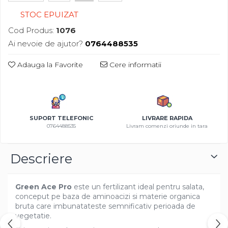
Azalee
STOC EPUIZAT
Banutei
Cod Produs:
1076
Barba Imparatului
Ai nevoie de ajutor?
0764488535
Brumarele
Cactus
Adauga la Favorite
Cere informatii
Caldarusa
Carciumareasa
Carciumareasa
Castravete Decor
SUPORT TELEFONIC
LIVRARE RAPIDA
0764488535
Livram comenzi oriunde in tara
Ciubotica Cucului
Clarkia
Clopotei
Descriere
Cobea
Convolvulus
Green Ace Pro
este un fertilizant ideal pentru salata,
Crizanteme
conceput pe baza de aminoacizi si materie organica
bruta care imbunatateste semnificativ perioada de
Dahlia
vegetatie.
Degetul Rosu