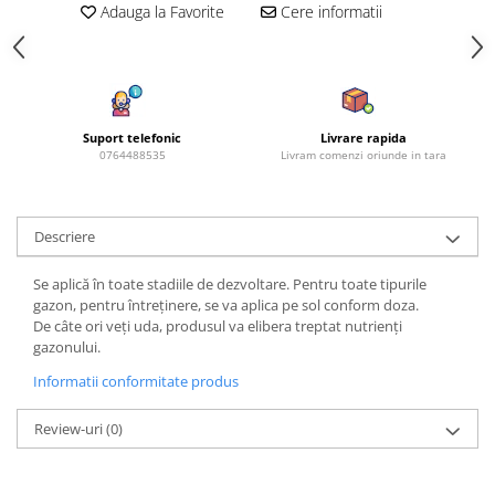
Amestec Plante Urcatoare
Adauga la Favorite
Cere informatii
Aubrieta
Azalee
Banutei
Barba Imparatului
Suport telefonic
Livrare rapida
Brumarele
0764488535
Livram comenzi oriunde in tara
Cactus
Caldarusa
Carciumareasa
Descriere
Carciumareasa
Se aplică în toate stadiile de dezvoltare. Pentru toate tipurile
Castravete Decor
gazon, pentru întreținere, se va aplica pe sol conform doza.
Ciubotica Cucului
De câte ori veți uda, produsul va elibera treptat nutrienți
Clarkia
gazonului.
Clopotei
Informatii conformitate produs
Cobea
Review-uri
(0)
Convolvulus
Crizanteme
Dahlia