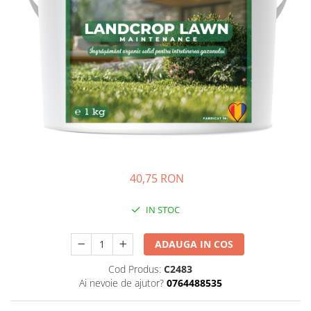
Creasta cocosului
Garoafe
Gazon
Gura leului
Muscate
Ochiul boului
Panselute
Petunii
Regina noptii
Zorele
40,75 RON
Altele
Abutilon
IN STOC
Albastrita
Albita
ADAUGA IN COS
Amaranthus
Cod Produs:
C2483
Amestec Alpin
Ai nevoie de ajutor?
0764488535
Amestec Japonez