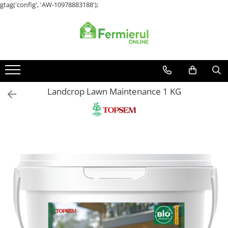
gtag('config', 'AW-10978883188');
Toate Produsele
Semințe
Cultură Mare
Porumb
Landcrop Lawn Maintenance 1 KG
Floarea Soarelui
Grau, orz
Lucerna
Rapita
Mazare furajera
Sfecla furajera
Sparceta
Flori și Plante Ornamentale
Condurul doamnei
Craite