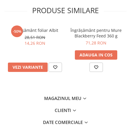
Degetul Rosu
PRODUSE SIMILARE
Dovlecel Ornamental
Dovleci Ornamentali
Erigeron
Îngrășământ foliar Albit
Îngrășământ pentru Mure
-50%
Blackberry Feed 360 g
Esoltia
28,51 RON
71,28 RON
14,26 RON
Euphorbia
Filimica
ADAUGA IN COS
Floare De Cristal
Floare De Macaleandru
VEZI VARIANTE
Floarea Miresei
Floarea Pasiunii
Floarea Soarelui
Flori Anuale Pitice
MAGAZINUL MEU
Flori De Piatra
CLIENTI
Fluturas
Fumoasa Noptii
DATE COMERCIALE
Galbenele