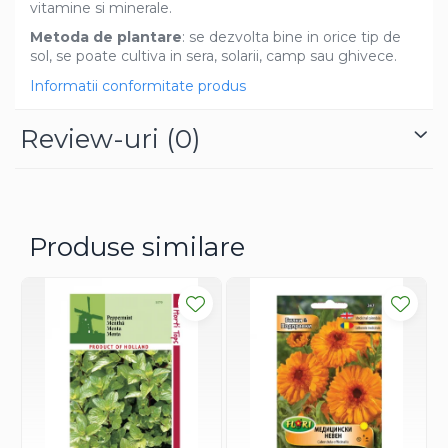
vitamine si minerale.
Dovlecel Ornamental
Metoda de plantare
: se dezvolta bine in orice tip de
Dovleci Ornamentali
sol, se poate cultiva in sera, solarii, camp sau ghivece.
Erigeron
Informatii conformitate produs
Esoltia
Euphorbia
Review-uri
(0)
Filimica
Floare De Cristal
Floare De Macaleandru
Floarea Miresei
Produse similare
Floarea Pasiunii
Floarea Soarelui
Flori Anuale Pitice
Flori De Piatra
Fluturas
Fumoasa Noptii
Galbenele
Gazania