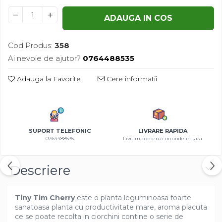
Azalee
ADAUGA IN COS
Banutei
Barba Imparatului
Cod Produs:
358
Brumarele
Ai nevoie de ajutor?
0764488535
Cactus
Caldarusa
Adauga la Favorite
Cere informatii
Carciumareasa
Carciumareasa
Castravete Decor
Ciubotica Cucului
SUPORT TELEFONIC
LIVRARE RAPIDA
Clarkia
0764488535
Livram comenzi oriunde in tara
Clopotei
Cobea
Descriere
Convolvulus
Crizanteme
Tiny Tim Cherry
este o planta leguminoasa foarte
Dahlia
sanatoasa planta cu productivitate mare, aroma placuta
Degetul Rosu
ce se poate recolta in ciorchini contine o serie de