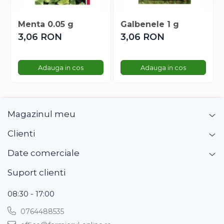
Gherghina
Iarba De Soaldina
Menta 0.05 g
Galbenele 1 g
Imortele
3,06 RON
3,06 RON
Lagurus
Lampion Chinezesc
Latirus
Adauga in cos
Adauga in cos
Lavanda
Lilicele
Limonium
Magazinul meu
Lipscanoaice
Lobelia
Clienti
Lobularia
Date comerciale
Lopatea
Luffa
Suport clienti
Malope
08:30 - 17:00
Mararite
Maturica
0764488535