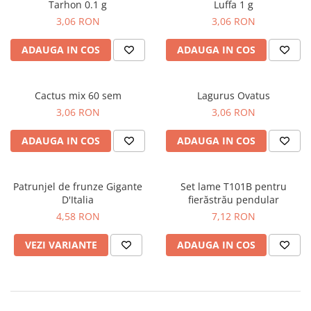
Tarhon 0.1 g
Luffa 1 g
Gazon
Cereale
3,06 RON
3,06 RON
Gura leului
Conifere
ADAUGA IN COS
ADAUGA IN COS
Muscate
Floarea Soarelui
Ochiul boului
Flori si Plante Ornamentale
Panselute
Gazon
Cactus mix 60 sem
Lagurus Ovatus
Petunii
Legume
3,06 RON
3,06 RON
Regina noptii
Lucerna
ADAUGA IN COS
ADAUGA IN COS
Zorele
Pomi fructiferi
Altele
Porumb
Abutilon
Rapita
Patrunjel de frunze Gigante
Set lame T101B pentru
Albastrita
Vita de vie
D'Italia
fierăstrău pendular
Albita
4,58 RON
7,12 RON
Amaranthus
VEZI VARIANTE
ADAUGA IN COS
Amestec Alpin
Amestec Japonez
Amestec Plante Urcatoare
Aubrieta