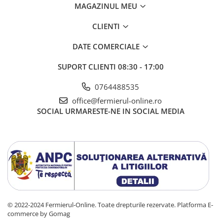
MAGAZINUL MEU
Azalee
Banutei
CLIENTI
Barba Imparatului
DATE COMERCIALE
Brumarele
Cactus
SUPORT CLIENTI
08:30 - 17:00
Caldarusa
Carciumareasa
0764488535
Carciumareasa
office@fermierul-online.ro
SOCIAL
URMARESTE-NE IN SOCIAL MEDIA
Castravete Decor
Ciubotica Cucului
Clarkia
Clopotei
Cobea
Convolvulus
Crizanteme
Dahlia
© 2022-2024 Fermierul-Online. Toate drepturile rezervate.
Platforma E-
Degetul Rosu
commerce by Gomag