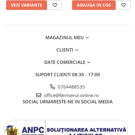
VEZI VARIANTE
ADAUGA IN COS
Azalee
Banutei
Barba Imparatului
Brumarele
Cactus
MAGAZINUL MEU
Caldarusa
CLIENTI
Carciumareasa
Carciumareasa
DATE COMERCIALE
Castravete Decor
SUPORT CLIENTI
08:30 - 17:00
Ciubotica Cucului
Clarkia
0764488535
Clopotei
office@fermierul-online.ro
Cobea
SOCIAL
URMARESTE-NE IN SOCIAL MEDIA
Convolvulus
Crizanteme
Dahlia
Degetul Rosu