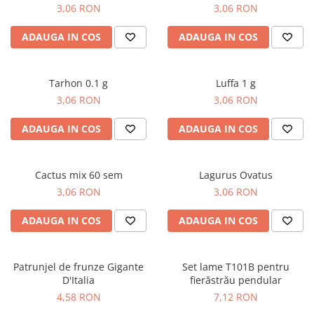
3,06 RON
3,06 RON
Gazon
Cereale
Gura leului
Conifere
ADAUGA IN COS
ADAUGA IN COS
Muscate
Floarea Soarelui
Ochiul boului
Flori si Plante Ornamentale
Tarhon 0.1 g
Luffa 1 g
Panselute
Gazon
3,06 RON
3,06 RON
Petunii
Legume
Regina noptii
Lucerna
ADAUGA IN COS
ADAUGA IN COS
Zorele
Pomi fructiferi
Altele
Porumb
Cactus mix 60 sem
Lagurus Ovatus
Abutilon
Rapita
3,06 RON
3,06 RON
Albastrita
Vita de vie
Albita
ADAUGA IN COS
ADAUGA IN COS
Amaranthus
Amestec Alpin
Patrunjel de frunze Gigante
Set lame T101B pentru
Amestec Japonez
D'Italia
fierăstrău pendular
Amestec Plante Urcatoare
4,58 RON
7,12 RON
Aubrieta