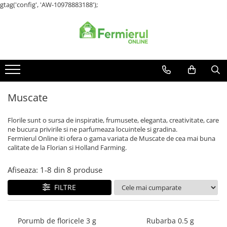
gtag('config', 'AW-10978883188');
Semințe
Îngrășăminte
Sisteme de irigatii
Unelte cu motor si accesorii
Casa si gradina
Pet Shop
Cultură Mare
Lichide
Sisteme de aspersie
Aparate de spalat/dezinfectat
Accesorii instalatii picurare
Furaje
Porumb
Conifere
Aparate de stropit
Picurare
Hrana Caini
Floarea Soarelui
Cereale
Consumabile / lubrifianti
Folie solar
Grau, orz
Floarea Soarelui
Muscate
Generatoare
Ghivece si Jardiniere
Lucerna
Flori si Plante Ornamentale
Motocoase
Material saditor
Rapita
Gazon
Florile sunt o sursa de inspiratie, frumusete, eleganta, creativitate, care
Motocultoare
Pompe de Stropit
ne bucura privirile si ne parfumeaza locuintele si gradina.
Mazare furajera
Legume
Fermierul Online iti ofera o gama variata de Muscate de cea mai buna
Motoferastrau (Drujba)
Scule si Unelte de Mana
Sfecla furajera
Lucerna
calitate de la Florian si Holland Farming.
Sparceta
Pomi fructiferi
Ata de Balotat
Afiseaza:
1-
8
din
8
produse
Flori și Plante Ornamentale
Porumb
Rapita
Condurul doamnei
FILTRE
Vita de vie
Craite
Solide
Creasta cocosului
Porumb de floricele 3 g
Rubarba 0.5 g
Garoafe
Arbusti fructiferi