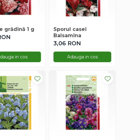
e grădină 1 g
Sporul casei
Balsamina
 RON
3,06 RON
dauga in cos
Adauga in cos