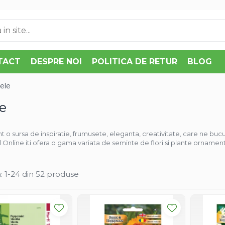
TACT
DESPRE NOI
POLITICA DE RETUR
BLOG
tele
le
unt o sursa de inspiratie, frumusete, eleganta, creativitate, care ne bucu
 Online iti ofera o gama variata de seminte de flori si plante ornament
:
1-
24
din
52
produse