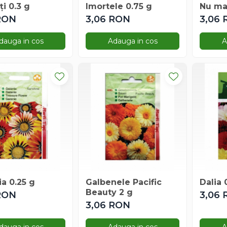
ți 0.3 g
Imortele 0.75 g
Nu ma 
RON
3,06 RON
3,06
dauga in cos
Adauga in cos
A
a 0.25 g
Galbenele Pacific
Dalia 
Beauty 2 g
RON
3,06
3,06 RON