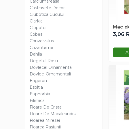
Amestec Plante Urcatoare
Carciumareasa
Castravete Decor
Aubrieta
Ciubotica Cucului
Azalee
Clarkia
Banutei
Mac d
Clopotei
Barba Imparatului
3,06 
Cobea
Brumarele
Convolvulus
Cactus
Crizanteme
A
Caldarusa
Dahlia
Carciumareasa
Degetul Rosu
Dovlecel Ornamental
Carciumareasa
Dovleci Ornamentali
Castravete Decor
Erigeron
Ciubotica Cucului
Esoltia
Clarkia
Euphorbia
Clopotei
Filimica
Cobea
Floare De Cristal
Convolvulus
Floare De Macaleandru
Crizanteme
Floarea Miresei
Floarea Pasiunii
Dahlia