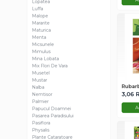
A
Lopatea
Gazania
Luffa
Gherghina
Malope
Iarba De Soaldina
Mararite
Imortele
Maturica
Lagurus
Menta
Micsunele
Lampion Chinezesc
Mimulus
Latirus
Mina Lobata
Lavanda
Mix Flori De Vara
Lilicele
Musetel
Limonium
Mustar
Lipscanoaice
Rubarb
Nalba
Lobelia
3,06 
Nemtisor
Palmier
Lobularia
A
Papucul Doamnei
Lopatea
Pasarea Paradisului
Luffa
Pasiflora
Malope
Physalis
Mararite
Plante Cataratoare