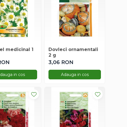
el medicinal 1
Dovleci ornamentali
2 g
 RON
3,06 RON
dauga in cos
Adauga in cos