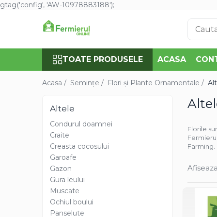
gtag('config', 'AW-10978883188');
Toate Produsele
Semințe
TOATE PRODUSELE
ACASA
CON
Cultură Mare
Porumb
Acasa /
Semințe /
Flori și Plante Ornamentale /
Al
Floarea Soarelui
Alte
Grau, orz
Altele
Lucerna
Condurul doamnei
Florile s
Rapita
Craite
Fermierul
Mazare furajera
Creasta cocosului
Farming.
Sfecla furajera
Garoafe
Afiseaza
Sparceta
Gazon
Gura leului
Flori și Plante Ornamentale
Muscate
Condurul doamnei
Ochiul boului
Craite
Panselute