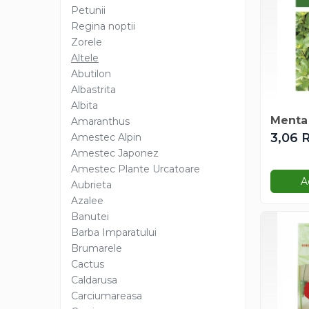
Creasta cocosului
Petunii
Garoafe
Regina noptii
Gazon
Zorele
Altele
Gura leului
Abutilon
Muscate
Albastrita
Ochiul boului
Albita
Panselute
Menta 
Amaranthus
Petunii
3,06 
Amestec Alpin
Regina noptii
Amestec Japonez
Zorele
Amestec Plante Urcatoare
A
Altele
Aubrieta
Azalee
Abutilon
Banutei
Albastrita
Barba Imparatului
Albita
Brumarele
Amaranthus
Cactus
Amestec Alpin
Caldarusa
Amestec Japonez
Carciumareasa