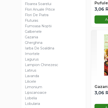
Pufule
Floarea Soarelui
Degetul Rosu
3,06 
Flori Anuale Pitice
Dovlecel Ornamental
Flori De Piatra
Dovleci Ornamentali
A
Fluturas
Erigeron
Fumoasa Noptii
Esoltia
Galbenele
Euphorbia
Gazania
Gherghina
Filimica
Iarba De Soaldina
Floare De Cristal
Imortele
Floare De Macaleandru
Lagurus
Floarea Miresei
Lampion Chinezesc
Floarea Pasiunii
Latirus
Floarea Soarelui
Lavanda
Flori Anuale Pitice
Lilicele
Gazani
Flori De Piatra
Limonium
3,06 
Lipscanoaice
Fluturas
Lobelia
Fumoasa Noptii
Lobularia
Galbenele