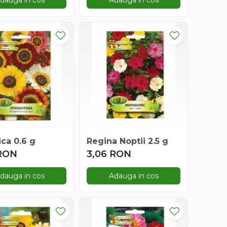
dauga in cos
Adauga in cos
ca 0.6 g
Regina Noptii 2.5 g
 RON
3,06 RON
dauga in cos
Adauga in cos