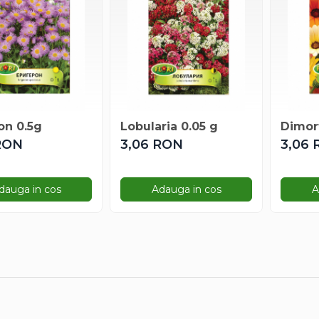
on 0.5g
Lobularia 0.05 g
RON
3,06 RON
3,06
dauga in cos
Adauga in cos
A