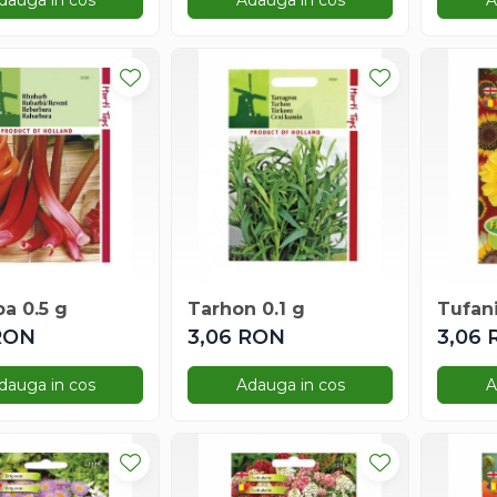
dauga in cos
Adauga in cos
A
a 0.5 g
Tarhon 0.1 g
Tufani
RON
3,06 RON
3,06
dauga in cos
Adauga in cos
A