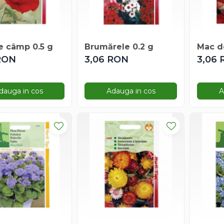
e câmp 0.5 g
Brumărele 0.2 g
Mac d
RON
3,06 RON
3,06
dauga in cos
Adauga in cos
A