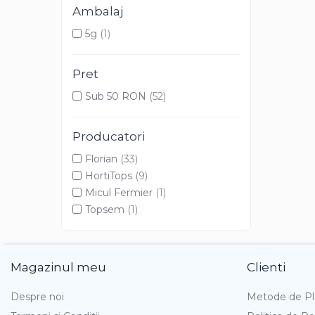
Pufuleti
Ambalaj
Ricin
5g
(1)
Rudbeckia
Salpiglosis
Pret
Salvia
Saraturica
Sub 50 RON
(52)
Sporul Casei
Sporul Casei
Producatori
Sunatoare
Florian
(33)
Thunbergia
HortiTops
(9)
Tufanica
Micul Fermier
(1)
Turbanul Turcului
Topsem
(1)
Varza Decorativa
Verbena
Vinca
Magazinul meu
Clienti
Vinete Decorative
Zinnia
Despre noi
Metode de Pl
Legume romanesti