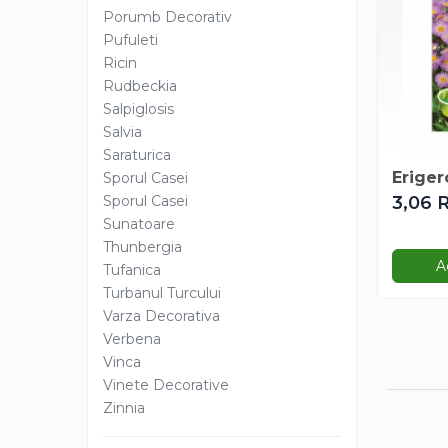
Maturica
Porumb Decorativ
Menta
Pufuleti
Micsunele
Ricin
Rudbeckia
Mimulus
Salpiglosis
Mina Lobata
Salvia
Mix Flori De Vara
Saraturica
Musetel
Eriger
Sporul Casei
Mustar
Sporul Casei
3,06 
Nalba
Sunatoare
Nemtisor
Thunbergia
A
Palmier
Tufanica
Turbanul Turcului
Papucul Doamnei
Varza Decorativa
Pasarea Paradisului
Verbena
Pasiflora
Vinca
Physalis
Vinete Decorative
Plante Cataratoare
Zinnia
Porumb Decorativ