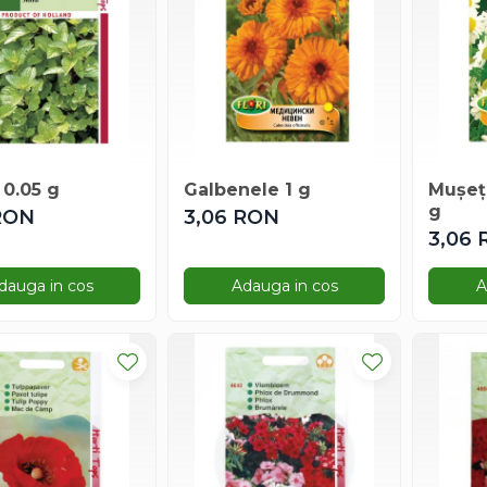
0.05 g
Galbenele 1 g
Mușeț
g
RON
3,06 RON
3,06
dauga in cos
Adauga in cos
A