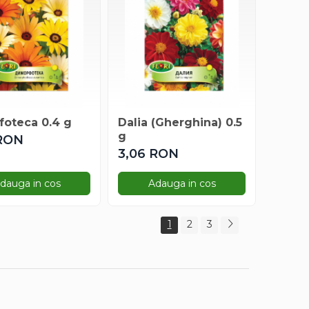
Dimorfoteca 0.4 g
Dalia (Gherghina) 0.5
g
 RON
3,06 RON
dauga in cos
Adauga in cos
1
2
3