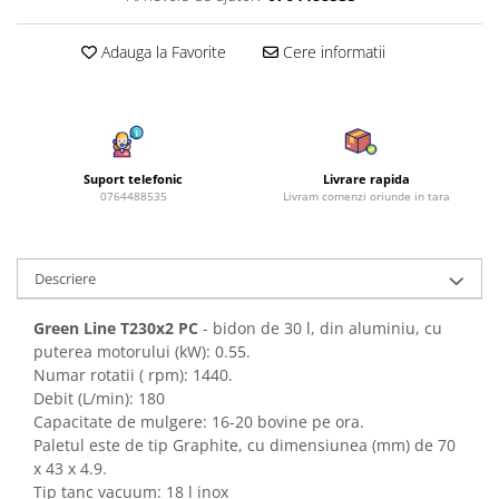
Azalee
Banutei
Adauga la Favorite
Cere informatii
Barba Imparatului
Brumarele
Cactus
Caldarusa
Suport telefonic
Livrare rapida
Carciumareasa
0764488535
Livram comenzi oriunde in tara
Carciumareasa
Castravete Decor
Descriere
Ciubotica Cucului
Clarkia
Green Line T230x2 PC
- bidon de 30 l, din aluminiu, cu
Clopotei
puterea motorului (kW): 0.55.
Cobea
Numar rotatii ( rpm): 1440.
Convolvulus
Debit (L/min): 180
Capacitate de mulgere: 16-20 bovine pe ora.
Crizanteme
Paletul este de tip Graphite, cu dimensiunea (mm) de 70
Dahlia
x 43 x 4.9.
Degetul Rosu
Tip tanc vacuum: 18 l inox