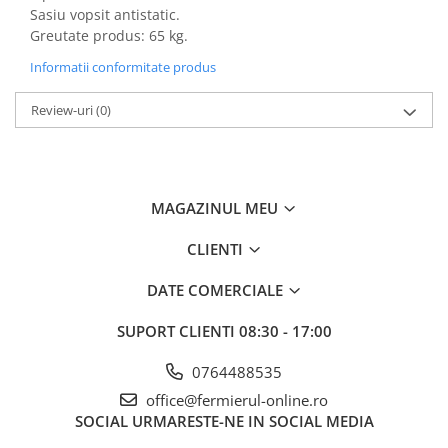
Dovlecel Ornamental
Sasiu vopsit antistatic.
Greutate produs: 65 kg.
Dovleci Ornamentali
Erigeron
Informatii conformitate produs
Esoltia
Review-uri
(0)
Euphorbia
Filimica
Floare De Cristal
Floare De Macaleandru
MAGAZINUL MEU
Floarea Miresei
Floarea Pasiunii
CLIENTI
Floarea Soarelui
DATE COMERCIALE
Flori Anuale Pitice
Flori De Piatra
SUPORT CLIENTI
08:30 - 17:00
Fluturas
0764488535
Fumoasa Noptii
office@fermierul-online.ro
Galbenele
SOCIAL
URMARESTE-NE IN SOCIAL MEDIA
Gazania