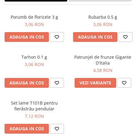
Creasta cocosului
Garoafe
Porumb de floricele 3 g
Rubarba 0.5 g
Gazon
3,06 RON
3,06 RON
Gura leului
Muscate
ADAUGA IN COS
ADAUGA IN COS
Ochiul boului
Panselute
Tarhon 0.1 g
Patrunjel de frunze Gigante
Petunii
D'Italia
3,06 RON
Regina noptii
4,58 RON
Zorele
Altele
ADAUGA IN COS
VEZI VARIANTE
Abutilon
Albastrita
Set lame T101B pentru
Albita
fierăstrău pendular
Amaranthus
7,12 RON
Amestec Alpin
ADAUGA IN COS
Amestec Japonez