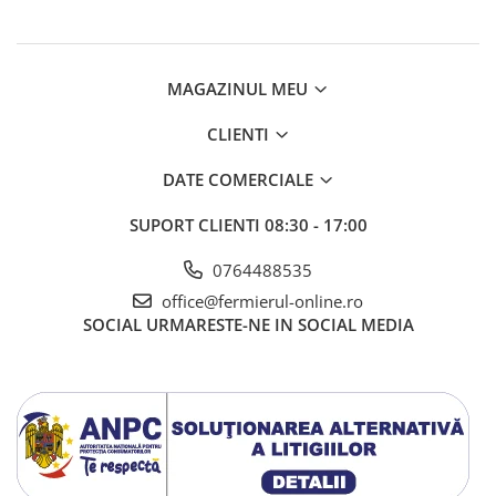
Amestec Plante Urcatoare
Aubrieta
Azalee
Banutei
MAGAZINUL MEU
Barba Imparatului
CLIENTI
Brumarele
Cactus
DATE COMERCIALE
Caldarusa
SUPORT CLIENTI
08:30 - 17:00
Carciumareasa
Carciumareasa
0764488535
Castravete Decor
office@fermierul-online.ro
Ciubotica Cucului
SOCIAL
URMARESTE-NE IN SOCIAL MEDIA
Clarkia
Clopotei
Cobea
Convolvulus
Crizanteme
Dahlia