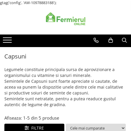
gtag('config', 'AW-10978883188');
Toate Produsele
Semințe
Cultură Mare
Porumb
Capsuni
Floarea Soarelui
Grau, orz
Legumele constituie principala sursa de aprovizionare a
Lucerna
organismului cu vitamine si saruri minerale.
Rapita
Semintele de Capsuni sunt foarte apreciate si cautate, de
Mazare furajera
aceea va punem la dispozitie unele dintre cele mai calitative
si productive soiuri de seminte de capsuni.
Sfecla furajera
Semintele sunt netratate, pentru a putea readuce gustul
Sparceta
autentic de legume de gradina.
Flori și Plante Ornamentale
Afiseaza:
1-
5
din
5
produse
Condurul doamnei
Craite
FILTRE