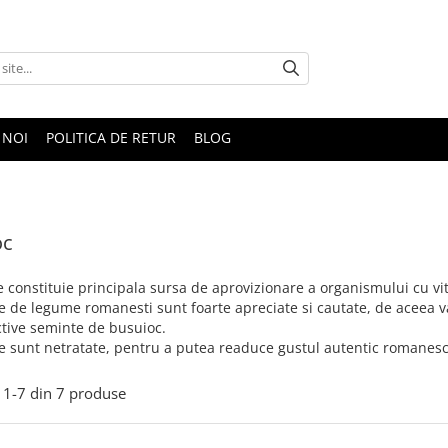
 NOI
POLITICA DE RETUR
BLOG
oc
 constituie principala sursa de aprovizionare a organismului cu vi
 de legume romanesti sunt foarte apreciate si cautate, de aceea va
ctive seminte de busuioc.
e sunt netratate, pentru a putea readuce gustul autentic romanes
1-
7
din
7
produse