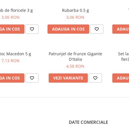
 de floricele 3 g
Rubarba 0.5 g
3,06 RON
3,06 RON
A IN COS
ADAUGA IN COS
ADAU
ioc Macedon 5 g
Patrunjel de frunze Gigante
Set l
D'Italia
fie
7,13 RON
4,58 RON
A IN COS
VEZI VARIANTE
ADAU
DATE COMERCIALE