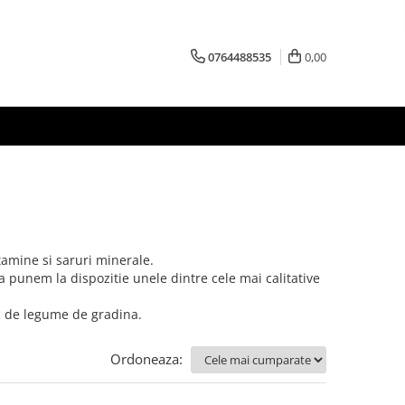
0764488535
0,00
tamine si saruri minerale.
 punem la dispozitie unele dintre cele mai calitative
c de legume de gradina.
Ordoneaza: