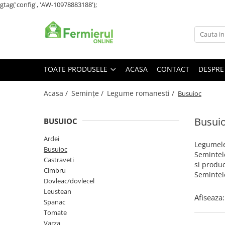
gtag('config', 'AW-10978883188');
Toate Produsele
Semințe
Cultură Mare
TOATE PRODUSELE
ACASA
CONTACT
DESPRE
Porumb
Acasa /
Semințe /
Legume romanesti /
Busuioc
Floarea Soarelui
Grau, orz
Busui
BUSUIOC
Lucerna
Rapita
Ardei
Legumele
Mazare furajera
Busuioc
Semintele
Castraveti
Sfecla furajera
si produ
Cimbru
Sparceta
Semintel
Dovleac/dovlecel
Flori și Plante Ornamentale
Leustean
Afiseaza:
Spanac
Condurul doamnei
Tomate
Craite
Varza