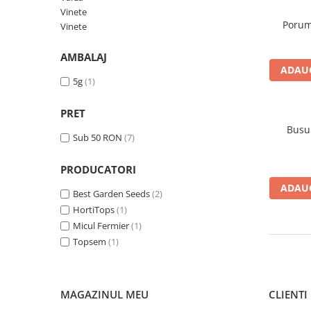
Creasta cocosului
Vinete
Garoafe
Porumb
Vinete
Gazon
AMBALAJ
Gura leului
ADAUG
Muscate
5g
(1)
Ochiul boului
PRET
Panselute
Busu
Petunii
Sub 50 RON
(7)
Regina noptii
Zorele
PRODUCATORI
Altele
ADAUG
Best Garden Seeds
(2)
Abutilon
HortiTops
(1)
Albastrita
Micul Fermier
(1)
Albita
Topsem
(1)
Amaranthus
Amestec Alpin
Amestec Japonez
MAGAZINUL MEU
CLIENTI