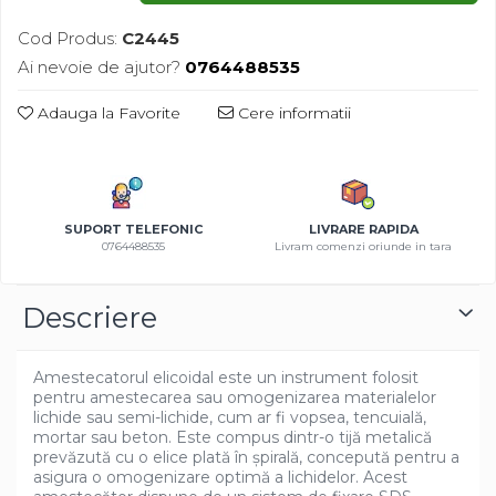
Gazon
Cereale
Cod Produs:
C2445
Gura leului
Conifere
Ai nevoie de ajutor?
0764488535
Muscate
Floarea Soarelui
Ochiul boului
Flori si Plante Ornamentale
Adauga la Favorite
Cere informatii
Panselute
Gazon
Petunii
Legume
Regina noptii
Lucerna
Zorele
Pomi fructiferi
SUPORT TELEFONIC
LIVRARE RAPIDA
0764488535
Livram comenzi oriunde in tara
Altele
Porumb
Abutilon
Rapita
Descriere
Albastrita
Vita de vie
Albita
Amaranthus
Amestecatorul elicoidal este un instrument folosit
pentru amestecarea sau omogenizarea materialelor
Amestec Alpin
lichide sau semi-lichide, cum ar fi vopsea, tencuială,
Amestec Japonez
mortar sau beton. Este compus dintr-o tijă metalică
prevăzută cu o elice plată în șpirală, concepută pentru a
Amestec Plante Urcatoare
asigura o omogenizare optimă a lichidelor. Acest
Aubrieta