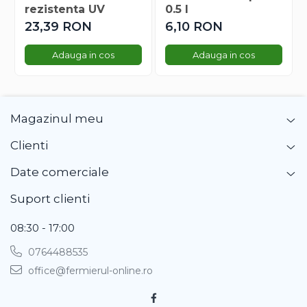
Dovlecel Ornamental
rezistenta UV
0.5 l
23,39 RON
6,10 RON
Dovleci Ornamentali
Erigeron
Adauga in cos
Adauga in cos
Esoltia
Euphorbia
Filimica
Floare De Cristal
Magazinul meu
Floare De Macaleandru
Clienti
Floarea Miresei
Floarea Pasiunii
Date comerciale
Floarea Soarelui
Suport clienti
Flori Anuale Pitice
Flori De Piatra
08:30 - 17:00
Fluturas
0764488535
Fumoasa Noptii
office@fermierul-online.ro
Galbenele
Gazania