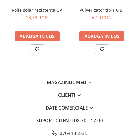
Degetul Rosu
Folie solar rezistenta UV
Pulverizator tip T 0.5 l
Dovlecel Ornamental
23,39 RON
6,10 RON
Dovleci Ornamentali
Erigeron
ADAUGA IN COS
ADAUGA IN COS
Esoltia
Euphorbia
Filimica
Floare De Cristal
Floare De Macaleandru
Floarea Miresei
MAGAZINUL MEU
Floarea Pasiunii
CLIENTI
Floarea Soarelui
Flori Anuale Pitice
DATE COMERCIALE
Flori De Piatra
Fluturas
SUPORT CLIENTI
08:30 - 17:00
Fumoasa Noptii
0764488535
Galbenele