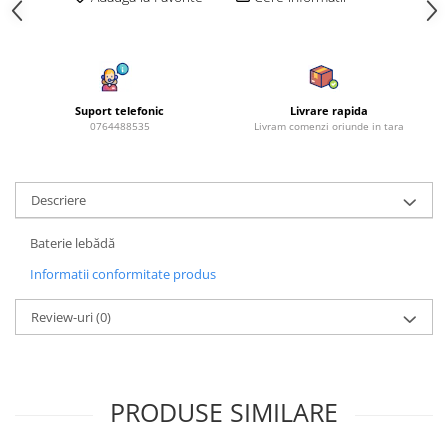
Amestec Plante Urcatoare
Aubrieta
Azalee
Banutei
Barba Imparatului
Suport telefonic
Livrare rapida
0764488535
Livram comenzi oriunde in tara
Brumarele
Cactus
Caldarusa
Descriere
Carciumareasa
Carciumareasa
Baterie lebădă
Castravete Decor
Informatii conformitate produs
Ciubotica Cucului
Clarkia
Review-uri
(0)
Clopotei
Cobea
Convolvulus
PRODUSE SIMILARE
Crizanteme
Dahlia