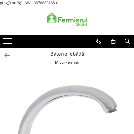
gtag('config', 'AW-10978883188');
Toate Produsele
Semințe
Cultură Mare
Porumb
Baterie lebădă
Floarea Soarelui
Micul Fermier
Grau, orz
Lucerna
Rapita
Mazare furajera
Sfecla furajera
Sparceta
Flori și Plante Ornamentale
Condurul doamnei
Craite