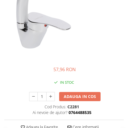
Creasta cocosului
Garoafe
Gazon
Gura leului
Muscate
Ochiul boului
Panselute
Petunii
Regina noptii
Zorele
57,96 RON
Altele
IN STOC
Abutilon
Albastrita
ADAUGA IN COS
Albita
Amaranthus
Cod Produs:
C2281
Ai nevoie de ajutor?
0764488535
Amestec Alpin
Amestec Japonez
Adauga la Favorite
Cere informatii