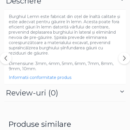
Descriere
Azalee
Banutei
Burghiul Lemn este fabricat din oțel de înaltă calitate și
Barba Imparatului
este adecvat pentru găurire în lemn. Acesta poate fora
eficient găuri în lemn datorită vârfului de centrare,
Brumarele
prevenind deplasarea burghiului în lateral și eliminând
Cactus
nevoia de pre-găurire. Șpirala prevede eliminarea
corespunzătoare a materialului excavat, prevenind
Caldarusa
supraîncălzirea burghiului șiînfundarea găurii cu
Carciumareasa
reziduuri de găurire.
Carciumareasa
Dimensiune: 3mm, 4mm, 5mm, 6mm, 7mm, 8mm,
Castravete Decor
9mm, 10mm.
Ciubotica Cucului
Informatii conformitate produs
Clarkia
Clopotei
Review-uri
(0)
Cobea
Convolvulus
Crizanteme
Dahlia
Produse similare
Degetul Rosu