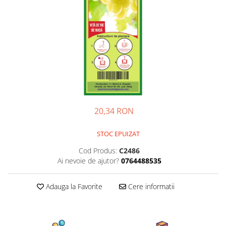
Creasta cocosului
Garoafe
Gazon
Gura leului
Muscate
Ochiul boului
Panselute
Petunii
Regina noptii
20,34 RON
Zorele
STOC EPUIZAT
Altele
Abutilon
Cod Produs:
C2486
Ai nevoie de ajutor?
0764488535
Albastrita
Albita
Adauga la Favorite
Cere informatii
Amaranthus
Amestec Alpin
Amestec Japonez