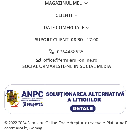
MAGAZINUL MEU
Gazania
Gherghina
CLIENTI
Iarba De Soaldina
DATE COMERCIALE
Imortele
Lagurus
SUPORT CLIENTI
08:30 - 17:00
Lampion Chinezesc
Latirus
0764488535
Lavanda
office@fermierul-online.ro
SOCIAL
URMARESTE-NE IN SOCIAL MEDIA
Lilicele
Limonium
Lipscanoaice
Lobelia
Lobularia
Lopatea
Luffa
Malope
© 2022-2024 Fermierul-Online. Toate drepturile rezervate.
Platforma E-
Mararite
commerce by Gomag