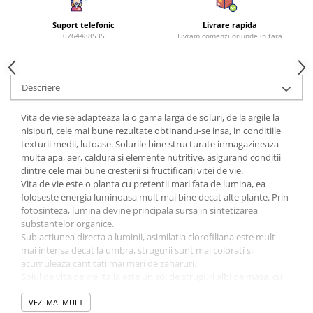
Amestec Plante Urcatoare
Aubrieta
Suport telefonic
Livrare rapida
Azalee
0764488535
Livram comenzi oriunde in tara
Banutei
Barba Imparatului
Descriere
Brumarele
Cactus
Vita de vie se adapteaza la o gama larga de soluri, de la argile la
Caldarusa
nisipuri, cele mai bune rezultate obtinandu-se insa, in conditiile
texturii medii, lutoase. Solurile bine structurate inmagazineaza
Carciumareasa
multa apa, aer, caldura si elemente nutritive, asigurand conditii
Carciumareasa
dintre cele mai bune cresterii si fructificarii vitei de vie.
Castravete Decor
Vita de vie este o planta cu pretentii mari fata de lumina, ea
foloseste energia luminoasa mult mai bine decat alte plante. Prin
Ciubotica Cucului
fotosinteza, lumina devine principala sursa in sintetizarea
Clarkia
substantelor organice.
Clopotei
Sub actiunea directa a luminii, asimilatia clorofiliana este mult
mai intensa decat la umbra, strugurii sunt mai colorati si
Cobea
acumuleaza cantitati mai mari de zaharuri.
Convolvulus
Soiul de vita de vie Italia este un soi de struguri albi de masa, cu
productivitate mare si coacere tarzie, extra-tarzie (1-31
Crizanteme
octombrie).
VEZI MAI MULT
Dahlia