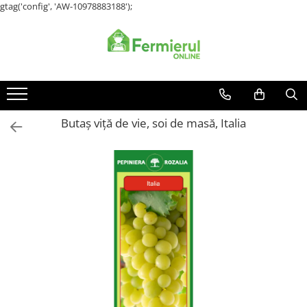
gtag('config', 'AW-10978883188');
Toate Produsele
Semințe
Cultură Mare
Porumb
Butaș viță de vie, soi de masă, Italia
Floarea Soarelui
Grau, orz
Lucerna
Rapita
Mazare furajera
Sfecla furajera
Sparceta
Flori și Plante Ornamentale
Condurul doamnei
Craite