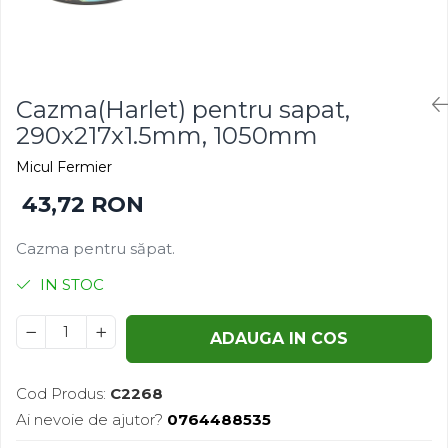
Gazon
Cereale
Gura leului
Conifere
Muscate
Floarea Soarelui
Ochiul boului
Flori si Plante Ornamentale
Cazma(Harlet) pentru sapat,
Panselute
Gazon
290x217x1.5mm, 1050mm
Petunii
Legume
Micul Fermier
Regina noptii
Lucerna
43,72 RON
Zorele
Pomi fructiferi
Altele
Porumb
Cazma pentru săpat.
Abutilon
Rapita
Albastrita
Vita de vie
IN STOC
Albita
Amaranthus
ADAUGA IN COS
Amestec Alpin
Amestec Japonez
Cod Produs:
C2268
Amestec Plante Urcatoare
Ai nevoie de ajutor?
0764488535
Aubrieta