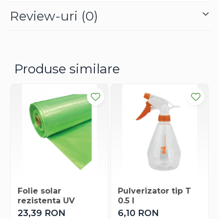
Dovlecel Ornamental
Review-uri
(0)
Dovleci Ornamentali
Erigeron
Esoltia
Euphorbia
Produse similare
Filimica
Floare De Cristal
Floare De Macaleandru
Floarea Miresei
Floarea Pasiunii
Floarea Soarelui
Flori Anuale Pitice
Flori De Piatra
Fluturas
Fumoasa Noptii
Folie solar
Pulverizator tip T
Galbenele
rezistenta UV
0.5 l
Gazania
23,39 RON
6,10 RON