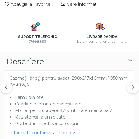
Adauga la Favorite
Cere informatii
Azalee
Banutei
Barba Imparatului
Brumarele
SUPORT TELEFONIC
LIVRARE RAPIDA
Cactus
0764488535
Livram comenzi oriunde in tara
Caldarusa
Carciumareasa
Descriere
Carciumareasa
Castravete Decor
Ciubotica Cucului
Cazma(Hârleț) pentru săpat, 290x217x1.5mm, 1050mm
Avantaje:
Clarkia
Clopotei
Lamă din oțel;
Cobea
Coadă din lemn de esență tare;
Convolvulus
Mâner pentru aderență și utilizare mai ușoară;
Rezistență la umiditate;
Crizanteme
Protecție împotriva coroziunii.
Dahlia
Informatii conformitate produs
Degetul Rosu