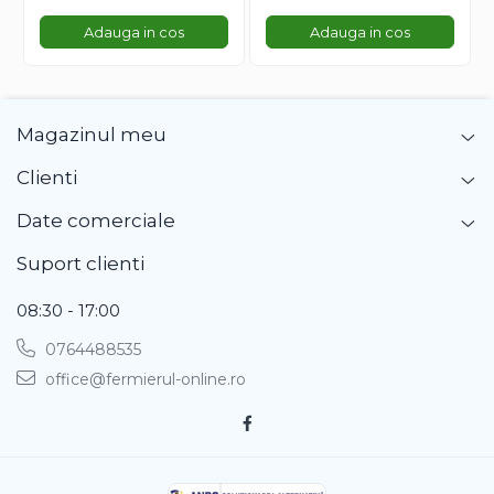
Gherghina
Adauga in cos
Adauga in cos
Iarba De Soaldina
Imortele
Lagurus
Lampion Chinezesc
Magazinul meu
Latirus
Clienti
Lavanda
Lilicele
Date comerciale
Limonium
Suport clienti
Lipscanoaice
Lobelia
08:30 - 17:00
Lobularia
0764488535
Lopatea
Luffa
office@fermierul-online.ro
Malope
Mararite
Maturica