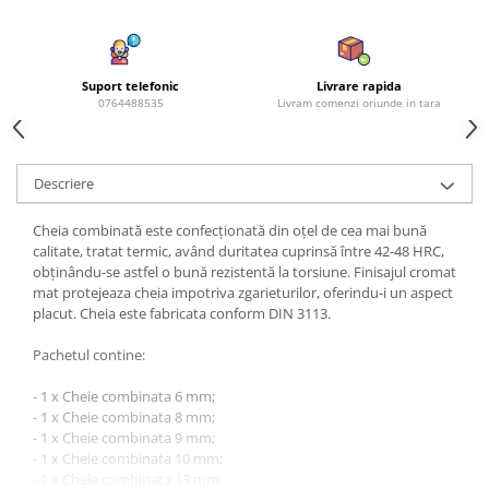
Azalee
Banutei
Barba Imparatului
Suport telefonic
Livrare rapida
Brumarele
0764488535
Livram comenzi oriunde in tara
Cactus
Caldarusa
Descriere
Carciumareasa
Carciumareasa
Cheia combinată este confecționată din oțel de cea mai bună
Castravete Decor
calitate, tratat termic, având duritatea cuprinsă între 42-48 HRC,
obținându-se astfel o bună rezistentă la torsiune. Finisajul cromat
Ciubotica Cucului
mat protejeaza cheia impotriva zgarieturilor, oferindu-i un aspect
Clarkia
placut. Cheia este fabricata conform DIN 3113.
Clopotei
Pachetul contine:
Cobea
Convolvulus
- 1 x Cheie combinata 6 mm;
Crizanteme
- 1 x Cheie combinata 8 mm;
- 1 x Cheie combinata 9 mm;
Dahlia
- 1 x Cheie combinata 10 mm;
Degetul Rosu
- 1 x Cheie combinata 13 mm;