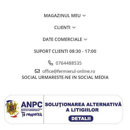
Gherghina
Iarba De Soaldina
MAGAZINUL MEU
Imortele
Lagurus
CLIENTI
Lampion Chinezesc
DATE COMERCIALE
Latirus
Lavanda
SUPORT CLIENTI
08:30 - 17:00
Lilicele
Limonium
0764488535
Lipscanoaice
office@fermierul-online.ro
Lobelia
SOCIAL
URMARESTE-NE IN SOCIAL MEDIA
Lobularia
Lopatea
Luffa
Malope
Mararite
Maturica
Menta