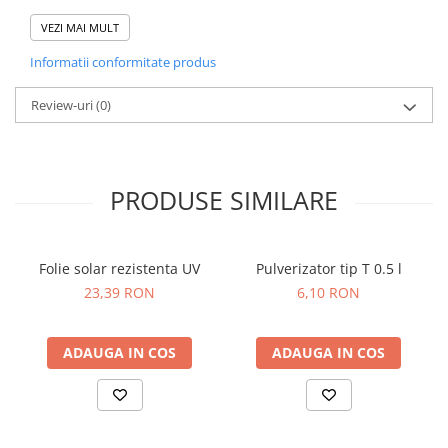
- 1 x Cheie combinata 14 mm;
Dovlecel Ornamental
- 1 x Cheie combinata 17 mm;
VEZI MAI MULT
Dovleci Ornamentali
- 1 x Cheie combinata 19 mm.
Informatii conformitate produs
Erigeron
Esoltia
Review-uri
(0)
Euphorbia
Filimica
Floare De Cristal
PRODUSE SIMILARE
Floare De Macaleandru
Floarea Miresei
Floarea Pasiunii
Folie solar rezistenta UV
Pulverizator tip T 0.5 l
Floarea Soarelui
23,39 RON
6,10 RON
Flori Anuale Pitice
Flori De Piatra
Fluturas
ADAUGA IN COS
ADAUGA IN COS
Fumoasa Noptii
Galbenele
Gazania