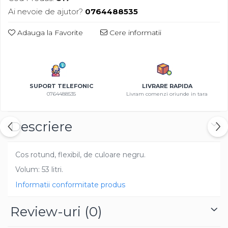
Azalee
Ai nevoie de ajutor?
0764488535
Banutei
Adauga la Favorite
Cere informatii
Barba Imparatului
Brumarele
Cactus
Caldarusa
SUPORT TELEFONIC
LIVRARE RAPIDA
Carciumareasa
0764488535
Livram comenzi oriunde in tara
Carciumareasa
Castravete Decor
Descriere
Ciubotica Cucului
Clarkia
Clopotei
Cos rotund, flexibil, de culoare negru.
Cobea
Volum: 53 litri.
Convolvulus
Informatii conformitate produs
Crizanteme
Dahlia
Review-uri
(0)
Degetul Rosu