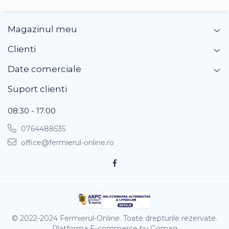
Gherghina
Iarba De Soaldina
Magazinul meu
Imortele
Lagurus
Clienti
Lampion Chinezesc
Date comerciale
Latirus
Lavanda
Suport clienti
Lilicele
Limonium
08:30 - 17:00
Lipscanoaice
0764488535
Lobelia
office@fermierul-online.ro
Lobularia
Lopatea
Luffa
Malope
Mararite
Maturica
© 2022-2024 Fermierul-Online. Toate drepturile rezervate.
Platforma E-commerce by Gomag