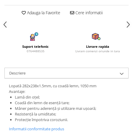
Azalee
Adauga la Favorite
Cere informatii
Banutei
Barba Imparatului
Brumarele
Cactus
Caldarusa
Suport telefonic
Livrare rapida
Carciumareasa
0764488535
Livram comenzi oriunde in tara
Carciumareasa
Castravete Decor
Descriere
Ciubotica Cucului
Clarkia
Lopată 282x238x1.5mm, cu coadă lemn, 1050 mm
Clopotei
Avantaje:
Lamă din oțel;
Cobea
Coadă din lemn de esență tare;
Convolvulus
Mâner pentru aderență și utilizare mai ușoară;
Crizanteme
Rezistență la umiditate;
Protecție împotriva coroziunii.
Dahlia
Degetul Rosu
Informatii conformitate produs