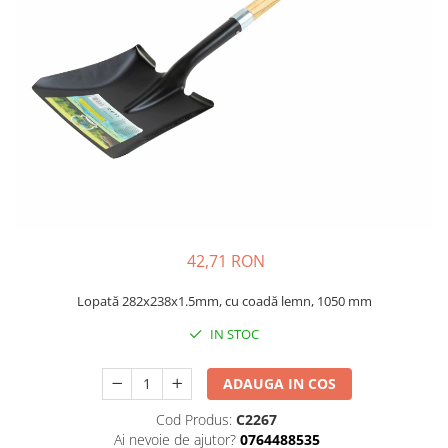
Gazon
Cereale
Gura leului
Conifere
Muscate
Floarea Soarelui
Ochiul boului
Flori si Plante Ornamentale
Panselute
Gazon
Petunii
Legume
Regina noptii
Lucerna
Zorele
Pomi fructiferi
Altele
Porumb
Abutilon
Rapita
42,71 RON
Albastrita
Vita de vie
Lopată 282x238x1.5mm, cu coadă lemn, 1050 mm
Albita
IN STOC
Amaranthus
Amestec Alpin
ADAUGA IN COS
Amestec Japonez
Amestec Plante Urcatoare
Cod Produs:
C2267
Aubrieta
Ai nevoie de ajutor?
0764488535