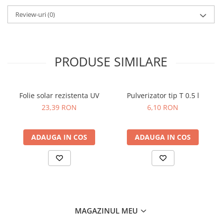
Dovlecel Ornamental
Review-uri
(0)
Dovleci Ornamentali
Erigeron
Esoltia
Euphorbia
PRODUSE SIMILARE
Filimica
Floare De Cristal
Folie solar rezistenta UV
Pulverizator tip T 0.5 l
Floare De Macaleandru
23,39 RON
6,10 RON
Floarea Miresei
Floarea Pasiunii
Floarea Soarelui
ADAUGA IN COS
ADAUGA IN COS
Flori Anuale Pitice
Flori De Piatra
Fluturas
Fumoasa Noptii
Galbenele
MAGAZINUL MEU
Gazania