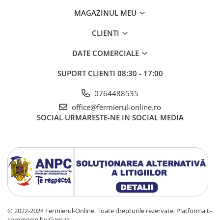
Gherghina
MAGAZINUL MEU
Iarba De Soaldina
Imortele
CLIENTI
Lagurus
DATE COMERCIALE
Lampion Chinezesc
Latirus
SUPORT CLIENTI
08:30 - 17:00
Lavanda
Lilicele
0764488535
Limonium
office@fermierul-online.ro
SOCIAL
URMARESTE-NE IN SOCIAL MEDIA
Lipscanoaice
Lobelia
Lobularia
Lopatea
Luffa
Malope
Mararite
Maturica
© 2022-2024 Fermierul-Online. Toate drepturile rezervate.
Platforma E-
Menta
commerce by Gomag