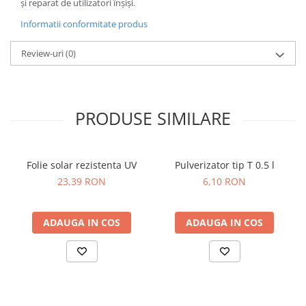
și reparat de utilizatori înșiși.
Dovlecel Ornamental
Informatii conformitate produs
Dovleci Ornamentali
Erigeron
Review-uri
(0)
Esoltia
Euphorbia
Filimica
PRODUSE SIMILARE
Floare De Cristal
Floare De Macaleandru
Floarea Miresei
Folie solar rezistenta UV
Pulverizator tip T 0.5 l
Floarea Pasiunii
23,39 RON
6,10 RON
Floarea Soarelui
Flori Anuale Pitice
Flori De Piatra
ADAUGA IN COS
ADAUGA IN COS
Fluturas
Fumoasa Noptii
Galbenele
Gazania