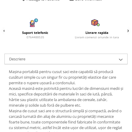
Azalee
Banutei
Barba Imparatului
Brumarele
Suport telefonic
Livrare rapida
Cactus
0764488535
Livram comenzi oriunde in tara
Caldarusa
Carciumareasa
Carciumareasa
Descriere
Castravete Decor
Mașina portabilă pentru cusut saci este capabilă să producă
Ciubotica Cucului
cusături simple cu un singur fir cu proprietăți elastice dar care
Clarkia
permite o rupere ușoară a cordonului.
Aceasă masină este potrivită pentru lucrări de dimensiuni medii și
Clopotei
mici, specifice depozitării de materiale în saci de iută, pânză,
Cobea
hârtie sau plastic utilizate la ambalarea de cereale, zahăr,
Convolvulus
minerale și solide sub foră de pulbere etc.
Mașina de cusut saci are o structură simplă și compactă, având o
Crizanteme
carcasă turnată din aliaj de aluminiu cu proprietăți mecanice
Dahlia
foarte bune, toate componentele fiind fabricate în conformitate
Degetul Rosu
cu sistemul metric, astfel încât este ușor de utilizat, ușor de reglat