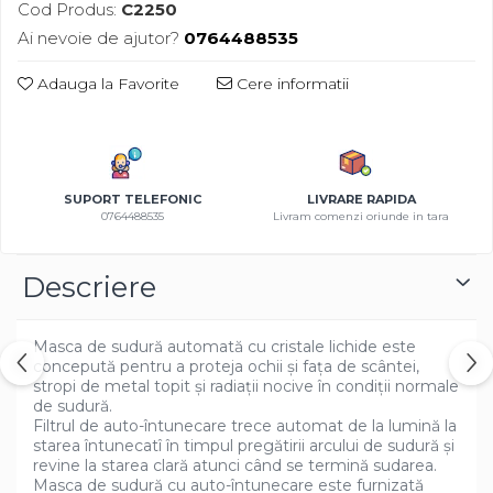
Cod Produs:
C2250
Azalee
Ai nevoie de ajutor?
0764488535
Banutei
Barba Imparatului
Adauga la Favorite
Cere informatii
Brumarele
Cactus
Caldarusa
Carciumareasa
SUPORT TELEFONIC
LIVRARE RAPIDA
0764488535
Livram comenzi oriunde in tara
Carciumareasa
Castravete Decor
Ciubotica Cucului
Descriere
Clarkia
Clopotei
Masca de sudură automată cu cristale lichide este
Cobea
concepută pentru a proteja ochii și fața de scântei,
stropi de metal topit și radiații nocive în condiții normale
Convolvulus
de sudură.
Crizanteme
Filtrul de auto-întunecare trece automat de la lumină la
starea întunecatî în timpul pregătirii arcului de sudură și
Dahlia
revine la starea clară atunci când se termină sudarea.
Degetul Rosu
Masca de sudură cu auto-întunecare este furnizată