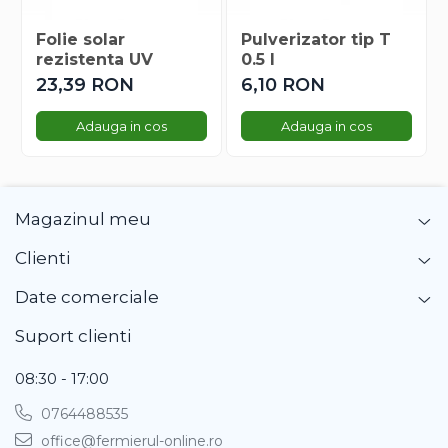
Gherghina
Iarba De Soaldina
Folie solar
Pulverizator tip T
Imortele
rezistenta UV
0.5 l
23,39 RON
6,10 RON
Lagurus
Lampion Chinezesc
Adauga in cos
Adauga in cos
Latirus
Lavanda
Lilicele
Limonium
Magazinul meu
Lipscanoaice
Clienti
Lobelia
Lobularia
Date comerciale
Lopatea
Suport clienti
Luffa
Malope
08:30 - 17:00
Mararite
0764488535
Maturica
office@fermierul-online.ro