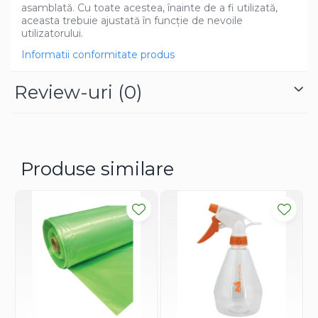
asamblată. Cu toate acestea, înainte de a fi utilizată,
Dovlecel Ornamental
aceasta trebuie ajustată în funcție de nevoile
Dovleci Ornamentali
utilizatorului.
Erigeron
Informatii conformitate produs
Esoltia
Euphorbia
Review-uri
(0)
Filimica
Floare De Cristal
Floare De Macaleandru
Floarea Miresei
Produse similare
Floarea Pasiunii
Floarea Soarelui
Flori Anuale Pitice
Flori De Piatra
Fluturas
Fumoasa Noptii
Galbenele
Gazania