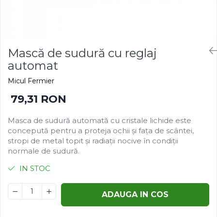
Gazon
Cereale
Gura leului
Conifere
Muscate
Floarea Soarelui
Ochiul boului
Flori si Plante Ornamentale
Mască de sudură cu reglaj
Panselute
Gazon
automat
Petunii
Legume
Micul Fermier
Regina noptii
Lucerna
79,31 RON
Zorele
Pomi fructiferi
Altele
Porumb
Masca de sudură automată cu cristale lichide este
Abutilon
Rapita
concepută pentru a proteja ochii și fața de scântei,
Albastrita
Vita de vie
stropi de metal topit și radiații nocive în condiții
Albita
normale de sudură.
Amaranthus
IN STOC
Amestec Alpin
Amestec Japonez
ADAUGA IN COS
Amestec Plante Urcatoare
Aubrieta