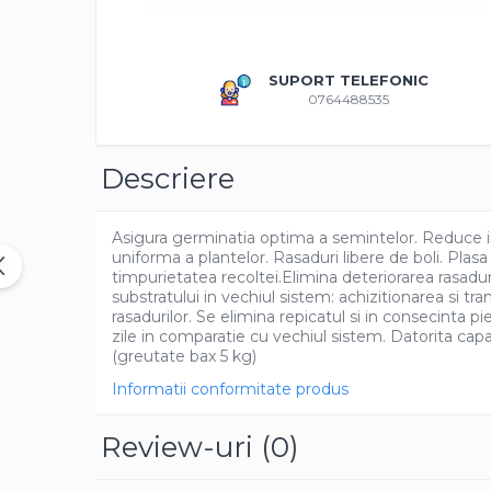
Amestec Plante Urcatoare
Aubrieta
Azalee
SUPORT TELEFONIC
Banutei
0764488535
Barba Imparatului
Brumarele
Descriere
Cactus
Caldarusa
Carciumareasa
Asigura germinatia optima a semintelor. Reduce in t
uniforma a plantelor. Rasaduri libere de boli. Plas
Carciumareasa
timpurietatea recoltei.Elimina deteriorarea rasaduril
Castravete Decor
substratului in vechiul sistem: achizitionarea si t
Ciubotica Cucului
rasadurilor. Se elimina repicatul si in consecinta 
zile in comparatie cu vechiul sistem. Datorita capac
Clarkia
(greutate bax 5 kg)
Clopotei
Informatii conformitate produs
Cobea
Convolvulus
Review-uri
(0)
Crizanteme
Dahlia