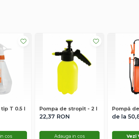
tip T 0.5 l
Pompa de stropit - 2 l
Pompă de 
22,37 RON
de la 50
in cos
Adauga in cos
Vezi 