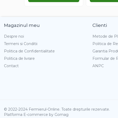
Gazania
Gherghina
Iarba De Soaldina
Imortele
Magazinul meu
Clienti
Lagurus
Despre noi
Metode de Pl
Lampion Chinezesc
Termeni si Conditii
Politica de Re
Latirus
Politica de Confidentialitate
Garantia Prod
Lavanda
Politica de livrare
Formular de 
Lilicele
Limonium
Contact
ANPC
Lipscanoaice
Lobelia
Lobularia
Lopatea
Luffa
Malope
© 2022-2024 Fermierul-Online. Toate drepturile rezervate.
Mararite
Platforma E-commerce by Gomag