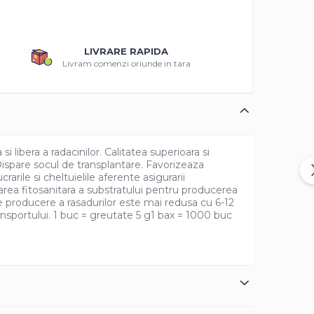
LIVRARE RAPIDA
Livram comenzi oriunde in tara
libera a radacinilor. Calitatea superioara si
 Dispare socul de transplantare. Favorizeaza
arile si cheltuielile aferente asigurarii
tarea fitosanitara a substratului pentru producerea
de producere a rasadurilor este mai redusa cu 6-12
transportului. 1 buc = greutate 5 g1 bax = 1000 buc