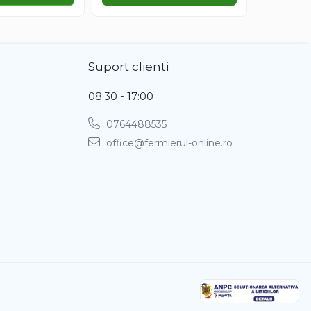
Suport clienti
08:30 - 17:00
0764488535
office@fermierul-online.ro