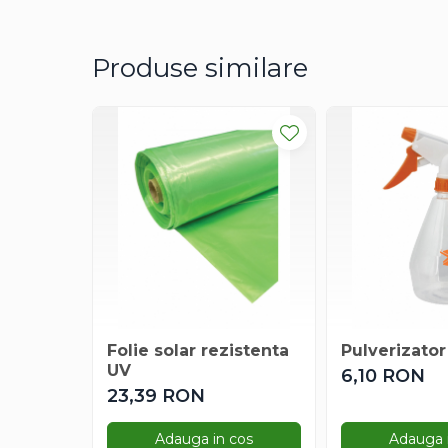
Degetul Rosu
Dovlecel Ornamental
Produse similare
Dovleci Ornamentali
Erigeron
Esoltia
Euphorbia
Filimica
Floare De Cristal
Floare De Macaleandru
Floarea Miresei
Floarea Pasiunii
Floarea Soarelui
Flori Anuale Pitice
Folie solar rezistenta
Pulverizator 
Flori De Piatra
UV
6,10 RON
Fluturas
23,39 RON
Fumoasa Noptii
Galbenele
Adauga in cos
Adauga 