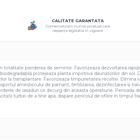
CALITATE GARANTATA
Comercializam numai produse care
respecta legislatia in vigoare
otalitate pierderea de seminte. Favorizeaza dezvoltarea rapida si 
a biodegradabila protejeaza planta impotriva daunatorilor din sol.
or la transplantare. Favorizeaza timpurietatea recoltei. Elimina lucr
ransportul amestecului de pamant, fertilizarea, dezinfectarea si tra
pierderile de rasaduri ce decurg din aceasta operatiune. Perioada 
itatii turbei de a tine apa, dispare pericolul de ofilire in timpul 