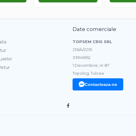
Date comerciale
ata
TOPSEM CRIS SRL
J36/4/2015
tur
33946162
uselor
1 Decembrie, nr.87
Retur
Topolog, Tulcea
Contacteaza-ne