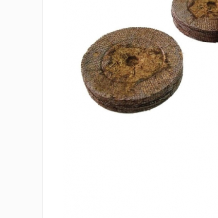
Creasta cocosului
Garoafe
Gazon
Gura leului
Muscate
Ochiul boului
Panselute
Petunii
Regina noptii
Zorele
Altele
Abutilon
Albastrita
Albita
Amaranthus
Amestec Alpin
Amestec Japonez