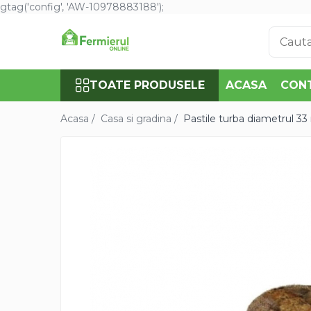
gtag('config', 'AW-10978883188');
Toate Produsele
Semințe
TOATE PRODUSELE
ACASA
CON
Cultură Mare
Porumb
Acasa /
Casa si gradina /
Pastile turba diametrul 3
Floarea Soarelui
Grau, orz
Lucerna
Rapita
Mazare furajera
Sfecla furajera
Sparceta
Flori și Plante Ornamentale
Condurul doamnei
Craite