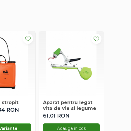
stropit
Aparat pentru legat
Secera 
vita de vie si legume
,84 RON
12,20 
61,01 RON
Variante
Adauga in cos
Ad