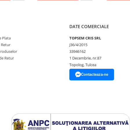
DATE COMERCIALE
 Plata
TOPSEM CRIS SRL
e Retur
J36/4/2015
Produselor
33946162
de Retur
1 Decembrie, nr.87
Topolog, Tulcea
Contacteaza-ne