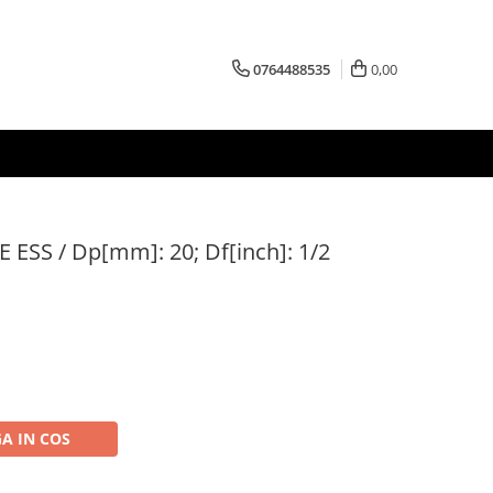
0764488535
0,00
 ESS / Dp[mm]: 20; Df[inch]: 1/2
A IN COS