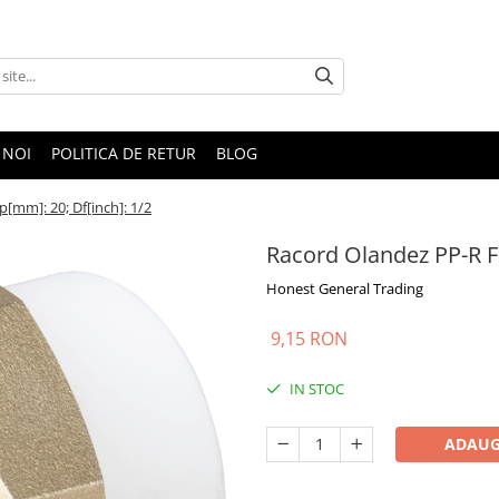
 NOI
POLITICA DE RETUR
BLOG
[mm]: 20; Df[inch]: 1/2
Racord Olandez PP-R FE
Honest General Trading
9,15 RON
IN STOC
ADAUG