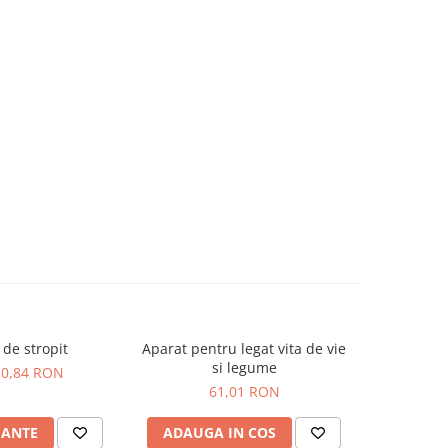
de stropit
Aparat pentru legat vita de vie
Secer
si legume
50,84 RON
61,01 RON
IANTE
ADAUGA IN COS
ADAUG