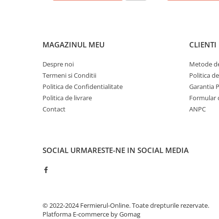
Degetul Rosu
Dovlecel Ornamental
Dovleci Ornamentali
MAGAZINUL MEU
CLIENTI
Erigeron
Esoltia
Despre noi
Metode de
Euphorbia
Termeni si Conditii
Politica d
Politica de Confidentialitate
Garantia 
Filimica
Politica de livrare
Formular 
Floare De Cristal
Contact
ANPC
Floare De Macaleandru
Floarea Miresei
Floarea Pasiunii
SOCIAL
URMARESTE-NE IN SOCIAL MEDIA
Floarea Soarelui
Flori Anuale Pitice
Flori De Piatra
Fluturas
Fumoasa Noptii
© 2022-2024 Fermierul-Online. Toate drepturile rezervate.
Galbenele
Platforma E-commerce by Gomag