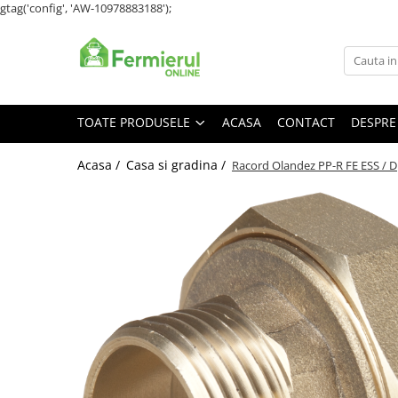
gtag('config', 'AW-10978883188');
Toate Produsele
Semințe
Cultură Mare
TOATE PRODUSELE
ACASA
CONTACT
DESPRE
Porumb
Acasa /
Casa si gradina /
Racord Olandez PP-R FE ESS / Dp
Floarea Soarelui
Grau, orz
Lucerna
Rapita
Mazare furajera
Sfecla furajera
Sparceta
Flori și Plante Ornamentale
Condurul doamnei
Craite