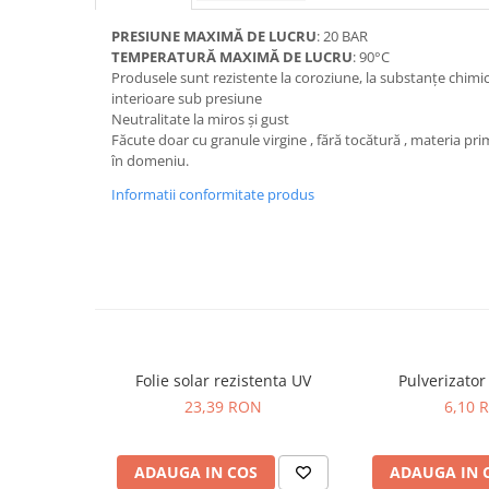
Amestec Plante Urcatoare
Aubrieta
PRESIUNE MAXIMĂ DE LUCRU
: 20 BAR
TEMPERATURĂ MAXIMĂ DE LUCRU
: 90°C
Azalee
Produsele sunt rezistente la coroziune, la substanțe chimice ș
Banutei
interioare sub presiune
Barba Imparatului
Neutralitate la miros și gust
Făcute doar cu granule virgine , fără tocătură , materia pri
Brumarele
în domeniu.
Cactus
Informatii conformitate produs
Caldarusa
Carciumareasa
Carciumareasa
Castravete Decor
Ciubotica Cucului
Clarkia
Clopotei
Folie solar rezistenta UV
Pulverizator 
Cobea
23,39 RON
6,10 
Convolvulus
Crizanteme
ADAUGA IN COS
ADAUGA IN 
Dahlia