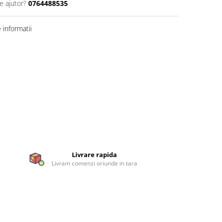
e ajutor?
0764488535
informatii
Livrare rapida
Livram comenzi oriunde in tara