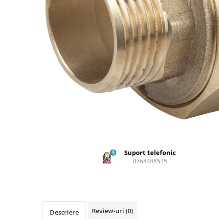
Creasta cocosului
Garoafe
Gazon
Gura leului
Muscate
Ochiul boului
Panselute
Petunii
Regina noptii
Zorele
Altele
Abutilon
Suport telefonic
Albastrita
0764488535
Albita
Amaranthus
Amestec Alpin
Amestec Japonez
Review-uri
(0)
Descriere