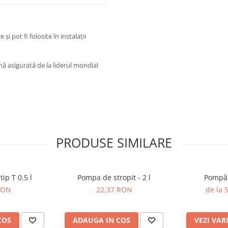
i pot fi folosite în instalații
mă asigurată de la liderul mondial
PRODUSE SIMILARE
tip T 0.5 l
Pompa de stropit - 2 l
Pompă 
RON
22,37 RON
de la 
COS
ADAUGA IN COS
VEZI VAR