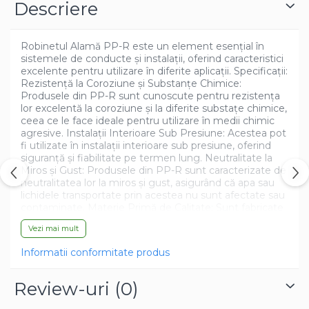
Descriere
Azalee
Banutei
Robinetul Alamă PP-R este un element esențial în
Barba Imparatului
sistemele de conducte și instalații, oferind caracteristici
Brumarele
excelente pentru utilizare în diferite aplicații. Specificații:
Rezistență la Coroziune și Substanțe Chimice:
Cactus
Produsele din PP-R sunt cunoscute pentru rezistența
Caldarusa
lor excelentă la coroziune și la diferite substațe chimice,
Carciumareasa
ceea ce le face ideale pentru utilizare în medii chimic
agresive. Instalații Interioare Sub Presiune: Acestea pot
Carciumareasa
fi utilizate în instalații interioare sub presiune, oferind
Castravete Decor
siguranță și fiabilitate pe termen lung. Neutralitate la
Miros și Gust: Produsele din PP-R sunt caracterizate de
Ciubotica Cucului
neutralitatea lor la miros și gust, asigurând că apa sau
Clarkia
lichidele transportate prin acestea nu sunt afectate sau
contaminate. Materie Primă de Calitate: Sunt fabricate
Clopotei
exclusiv cu granule virgine, fără adăugarea de materiale
Cobea
Vezi mai mult
reciclate sau tocate. Materiile prime sunt asigurate de
la liderul mondial în domeniu, garantând calitatea și
Convolvulus
Informatii conformitate produs
performanța produsului final.
Crizanteme
Dahlia
Review-uri
(0)
Degetul Rosu