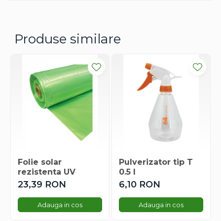
Dovlecel Ornamental
Dovleci Ornamentali
Erigeron
Produse similare
Esoltia
Euphorbia
Filimica
Floare De Cristal
Floare De Macaleandru
Floarea Miresei
Floarea Pasiunii
Floarea Soarelui
Flori Anuale Pitice
Flori De Piatra
Folie solar
Pulverizator tip T
rezistenta UV
0.5 l
Fluturas
23,39 RON
6,10 RON
Fumoasa Noptii
Galbenele
Adauga in cos
Adauga in cos
Gazania