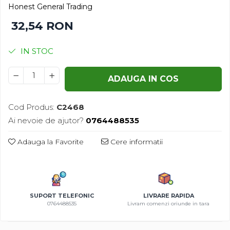
Honest General Trading
Gazon
Cereale
32,54 RON
Gura leului
Conifere
Muscate
Floarea Soarelui
IN STOC
Ochiul boului
Flori si Plante Ornamentale
Panselute
Gazon
ADAUGA IN COS
Petunii
Legume
Regina noptii
Lucerna
Zorele
Pomi fructiferi
Cod Produs:
C2468
Altele
Porumb
Ai nevoie de ajutor?
0764488535
Abutilon
Rapita
Adauga la Favorite
Cere informatii
Albastrita
Vita de vie
Albita
Amaranthus
Amestec Alpin
SUPORT TELEFONIC
LIVRARE RAPIDA
Amestec Japonez
0764488535
Livram comenzi oriunde in tara
Amestec Plante Urcatoare
Aubrieta