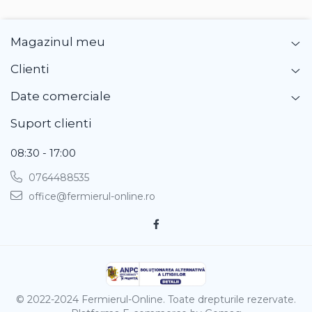
Gherghina
Iarba De Soaldina
Imortele
Magazinul meu
Lagurus
Clienti
Lampion Chinezesc
Latirus
Date comerciale
Lavanda
Suport clienti
Lilicele
Limonium
08:30 - 17:00
Lipscanoaice
0764488535
Lobelia
office@fermierul-online.ro
Lobularia
Lopatea
Luffa
Malope
Mararite
Maturica
© 2022-2024 Fermierul-Online. Toate drepturile rezervate.