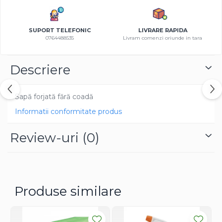
Azalee
Banutei
SUPORT TELEFONIC
LIVRARE RAPIDA
Barba Imparatului
0764488535
Livram comenzi oriunde in tara
Brumarele
Cactus
Descriere
Caldarusa
Carciumareasa
Sapă forjată fără coadă
Carciumareasa
Informatii conformitate produs
Castravete Decor
Ciubotica Cucului
Review-uri
(0)
Clarkia
Clopotei
Cobea
Convolvulus
Produse similare
Crizanteme
Dahlia
Degetul Rosu