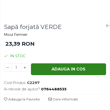
Gazon
Cereale
Gura leului
Conifere
Muscate
Floarea Soarelui
Ochiul boului
Flori si Plante Ornamentale
Sapă forjată VERDE
Panselute
Gazon
Micul Fermier
Petunii
Legume
23,39 RON
Regina noptii
Lucerna
Zorele
Pomi fructiferi
IN STOC
Altele
Porumb
Abutilon
Rapita
ADAUGA IN COS
Albastrita
Vita de vie
Albita
Amaranthus
Cod Produs:
C2297
Amestec Alpin
Ai nevoie de ajutor?
0764488535
Amestec Japonez
Adauga la Favorite
Cere informatii
Amestec Plante Urcatoare
Aubrieta