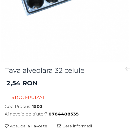
Gazon
Cereale
Gura leului
Conifere
Muscate
Floarea Soarelui
Ochiul boului
Flori si Plante Ornamentale
Panselute
Gazon
Petunii
Legume
Regina noptii
Lucerna
Zorele
Pomi fructiferi
Altele
Porumb
Tava alveolara 32 celule
Abutilon
Rapita
2,54 RON
Albastrita
Vita de vie
Albita
STOC EPUIZAT
Amaranthus
Amestec Alpin
Cod Produs:
1503
Amestec Japonez
Ai nevoie de ajutor?
0764488535
Amestec Plante Urcatoare
Adauga la Favorite
Cere informatii
Aubrieta