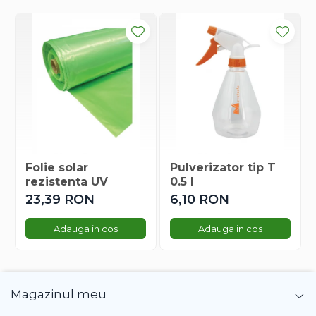
Dovlecel Ornamental
Dovleci Ornamentali
Erigeron
Esoltia
Euphorbia
Filimica
Floare De Cristal
Floare De Macaleandru
Floarea Miresei
Folie solar
Pulverizator tip T
Floarea Pasiunii
rezistenta UV
0.5 l
Floarea Soarelui
23,39 RON
6,10 RON
Flori Anuale Pitice
Flori De Piatra
Adauga in cos
Adauga in cos
Fluturas
Fumoasa Noptii
Galbenele
Magazinul meu
Gazania