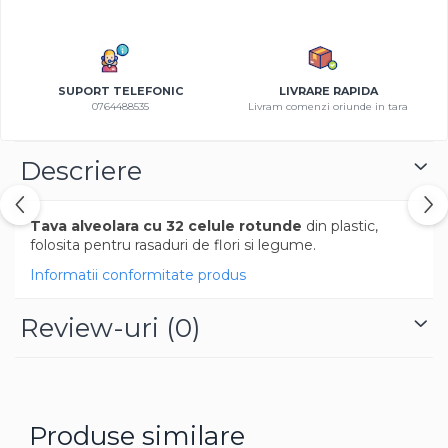
Azalee
Banutei
Barba Imparatului
SUPORT TELEFONIC
LIVRARE RAPIDA
Brumarele
0764488535
Livram comenzi oriunde in tara
Cactus
Caldarusa
Descriere
Carciumareasa
Carciumareasa
Castravete Decor
Tava alveolara cu 32 celule rotunde
din plastic,
folosita pentru rasaduri de flori si legume.
Ciubotica Cucului
Informatii conformitate produs
Clarkia
Clopotei
Review-uri
(0)
Cobea
Convolvulus
Crizanteme
Dahlia
Produse similare
Degetul Rosu