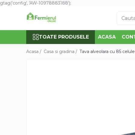
gtag('config', 'AW-10978883188');
Toate Produsele
Semințe
TOATE PRODUSELE
ACASA
CON
Cultură Mare
Porumb
Acasa /
Casa si gradina /
Tava alveolara cu 85 celule
Floarea Soarelui
Grau, orz
Lucerna
Rapita
Mazare furajera
Sfecla furajera
Sparceta
Flori și Plante Ornamentale
Condurul doamnei
Craite