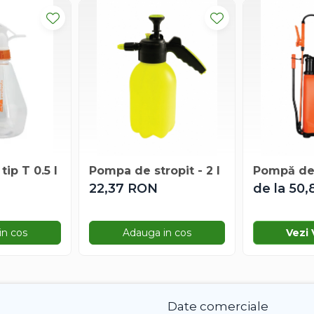
tip T 0.5 l
Pompa de stropit - 2 l
Pompă de 
22,37 RON
de la 50
in cos
Adauga in cos
Vezi 
Date comerciale