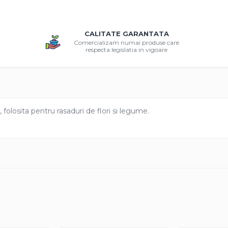
CALITATE GARANTATA
Comercializam numai produse care
respecta legislatia in vigoare
, folosita pentru rasaduri de flori si legume.