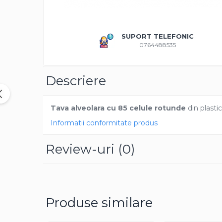
Amestec Plante Urcatoare
Aubrieta
Azalee
SUPORT TELEFONIC
Banutei
0764488535
Barba Imparatului
Brumarele
Descriere
Cactus
Caldarusa
Carciumareasa
Tava alveolara cu 85 celule rotunde
din plastic
Carciumareasa
Informatii conformitate produs
Castravete Decor
Ciubotica Cucului
Review-uri
(0)
Clarkia
Clopotei
Cobea
Convolvulus
Produse similare
Crizanteme
Dahlia