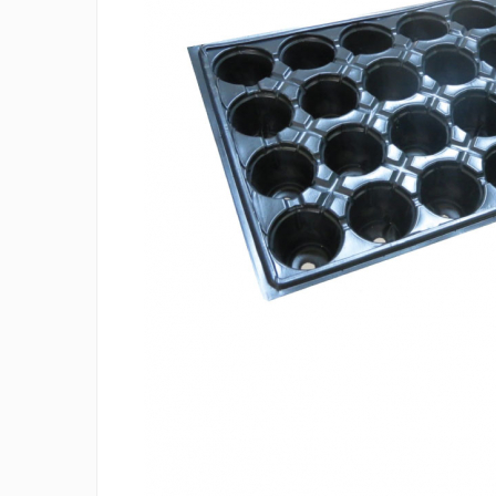
Creasta cocosului
Garoafe
Gazon
Gura leului
Muscate
Ochiul boului
Panselute
Petunii
Regina noptii
Zorele
Altele
Abutilon
Albastrita
Albita
Amaranthus
Amestec Alpin
Amestec Japonez