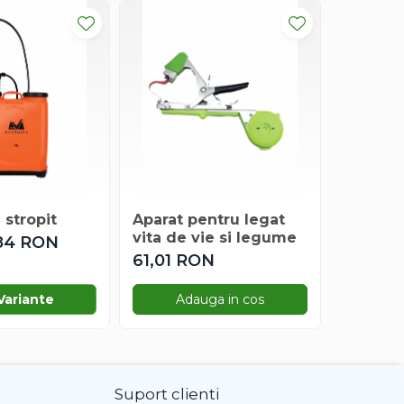
stropit
Aparat pentru legat
Secera 
vita de vie si legume
,84 RON
12,20 
61,01 RON
Variante
Adauga in cos
Ad
Suport clienti