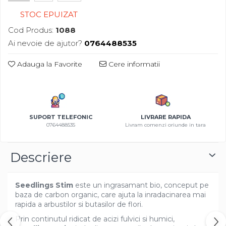
Azalee
STOC EPUIZAT
Banutei
Cod Produs:
1088
Barba Imparatului
Ai nevoie de ajutor?
0764488535
Brumarele
Cactus
Adauga la Favorite
Cere informatii
Caldarusa
Carciumareasa
Carciumareasa
Castravete Decor
SUPORT TELEFONIC
LIVRARE RAPIDA
0764488535
Livram comenzi oriunde in tara
Ciubotica Cucului
Clarkia
Clopotei
Descriere
Cobea
Convolvulus
Seedlings Stim
este un ingrasamant bio, conceput pe
Crizanteme
baza de carbon organic, care ajuta la inradacinarea mai
rapida a arbustilor si butasilor de flori.
Dahlia
Degetul Rosu
Prin continutul ridicat de acizi fulvici si humici,