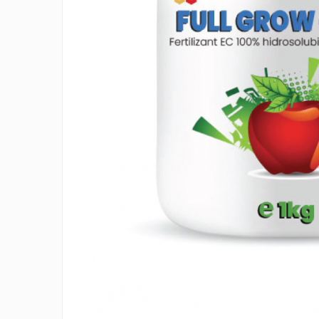
Creasta cocosului
Garoafe
Gazon
Gura leului
Muscate
Ochiul boului
Panselute
Petunii
Regina noptii
Zorele
Altele
Abutilon
Albastrita
Albita
Amaranthus
Amestec Alpin
Amestec Japonez