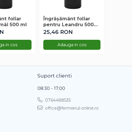
nt foliar
Îngrășământ foliar
Îngrășă
mâi 500 ml
pentru Leandru 500
Univer
ml
Liquid
ON
25,46 RON
de la 
a in cos
Adauga in cos
Ve
Suport clienti
08:30 - 17:00
0764488535
office@fermierul-online.ro