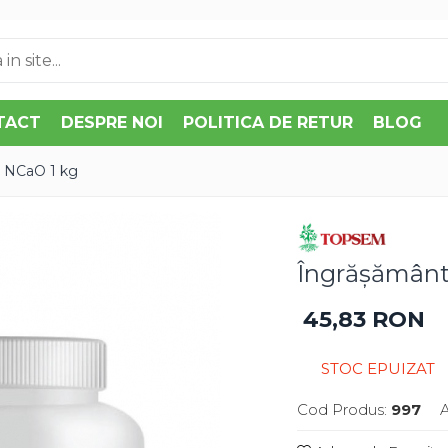
TACT
DESPRE NOI
POLITICA DE RETUR
BLOG
- NCaO 1 kg
Îngrășământ 
45,83 RON
STOC EPUIZAT
Cod Produs:
997
A