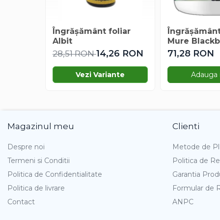
Gazania
Gherghina
Îngrășământ foliar
Îngrășământ
Iarba De Soaldina
Albit
Mure Blackb
Imortele
360 g
14,26 RON
71,28 RON
28,51 RON
Lagurus
Lampion Chinezesc
Vezi Variante
Adauga 
Latirus
Lavanda
Lilicele
Limonium
Magazinul meu
Clienti
Lipscanoaice
Despre noi
Metode de Pl
Lobelia
Termeni si Conditii
Politica de Re
Lobularia
Lopatea
Politica de Confidentialitate
Garantia Prod
Luffa
Politica de livrare
Formular de 
Malope
Contact
ANPC
Mararite