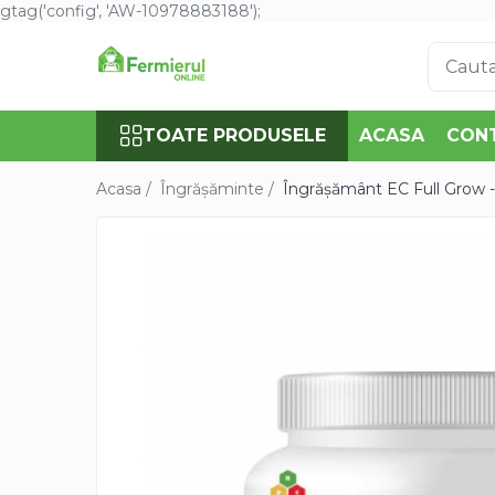
gtag('config', 'AW-10978883188');
Toate Produsele
Semințe
TOATE PRODUSELE
ACASA
CON
Cultură Mare
Porumb
Acasa /
Îngrășăminte /
Îngrășământ EC Full Grow 
Floarea Soarelui
Grau, orz
Lucerna
Rapita
Mazare furajera
Sfecla furajera
Sparceta
Flori și Plante Ornamentale
Condurul doamnei
Craite