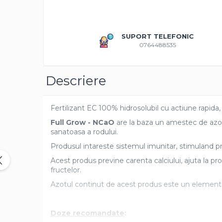
Amestec Plante Urcatoare
Aubrieta
Azalee
SUPORT TELEFONIC
Banutei
0764488535
Barba Imparatului
Brumarele
Descriere
Cactus
Caldarusa
Carciumareasa
Fertilizant EC 100% hidrosolubil cu actiune rapida, 
Carciumareasa
Full Grow - NCaO
are la baza un amestec de azot 
Castravete Decor
sanatoasa a rodului.
Ciubotica Cucului
Produsul intareste sistemul imunitar, stimuland proc
Clarkia
Acest produs previne carenta calciului, ajuta la prot
Clopotei
fructelor.
Cobea
Azotul continut de acest produs este un element 
Convolvulus
Crizanteme
Doze recomandate
:
Dahlia