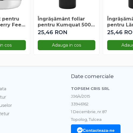
 pentru
Îngrășământ foliar
Îngrășămâ
erry Feed
pentru Kumquat 500
pentru Lă
ml
25,46 RON
25,46 R
in cos
Adauga in cos
Adaug
Date comerciale
ata
TOPSEM CRIS SRL
J36/4/2015
tur
33946162
uselor
1 Decembrie, nr.87
Retur
Topolog, Tulcea
Contacteaza-ne