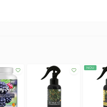
RE
DOZA
5 kg / ha in 200-400 l apa
1 kg / 100 l apa
5 kg / ha in 200-400 l apa
1 kg / 100 l apa
NOU