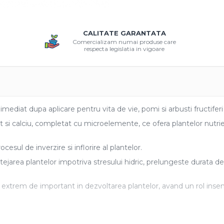
CALITATE GARANTATA
Comercializam numai produse care
respecta legislatia in vigoare
imediat dupa aplicare pentru vita de vie, pomi si arbusti fructiferi
si calciu, completat cu microelemente, ce ofera plantelor nutrien
esul de inverzire si inflorire al plantelor.
ejarea plantelor impotriva stresului hidric, prelungeste durata de p
extrem de important in dezvoltarea plantelor, avand un rol insem