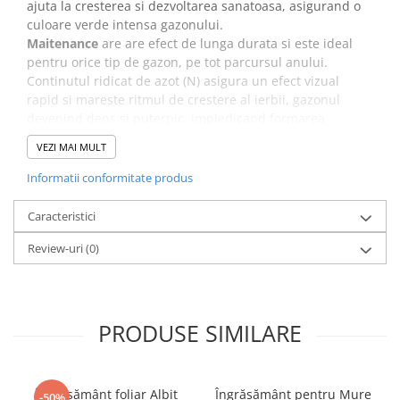
ajuta la cresterea si dezvoltarea sanatoasa, asigurand o
Dovlecel Ornamental
culoare verde intensa gazonului.
Dovleci Ornamentali
Maitenance
are are efect de lunga durata si este ideal
Erigeron
pentru orice tip de gazon, pe tot parcursul anului.
Esoltia
Continutul ridicat de azot (N) asigura un efect vizual
rapid si mareste ritmul de crestere al ierbii, gazonul
Euphorbia
devenind dens si puternic, impiedicand formarea
Filimica
muschiului si a buruienilor.
VEZI MAI MULT
Floare De Cristal
Recomandari de aplicare
:
Floare De Macaleandru
Informatii conformitate produs
Perioada de aplicare:
Martie- Iunie si Septembrie.
Floarea Miresei
Doza de aplicare:
30-35 g / mp
Caracteristici
Floarea Pasiunii
Inainte de aplicarea ingrasamantului, gazonul se tunde.
Floarea Soarelui
Dupa fertilizare gazonul se uda cu 5 l apa / mp.
Review-uri
(0)
Flori Anuale Pitice
Flori De Piatra
Fluturas
PRODUSE SIMILARE
Fumoasa Noptii
Galbenele
Gazania
Îngrășământ foliar Albit
Îngrășământ pentru Mure
-50%