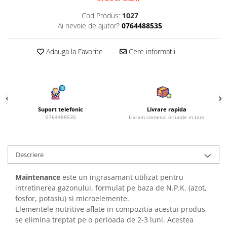
Azalee
Cod Produs:
1027
Banutei
Ai nevoie de ajutor?
0764488535
Barba Imparatului
Brumarele
Adauga la Favorite
Cere informatii
Cactus
Caldarusa
Carciumareasa
Carciumareasa
Suport telefonic
Livrare rapida
Castravete Decor
0764488535
Livram comenzi oriunde in tara
Ciubotica Cucului
Clarkia
Clopotei
Descriere
Cobea
Maintenance
este un ingrasamant utilizat pentru
Convolvulus
intretinerea gazonului, formulat pe baza de N.P.K. (azot,
Crizanteme
fosfor, potasiu) si microelemente.
Dahlia
Elementele nutritive aflate in compozitia acestui produs,
se elimina treptat pe o perioada de 2-3 luni. Acestea
Degetul Rosu