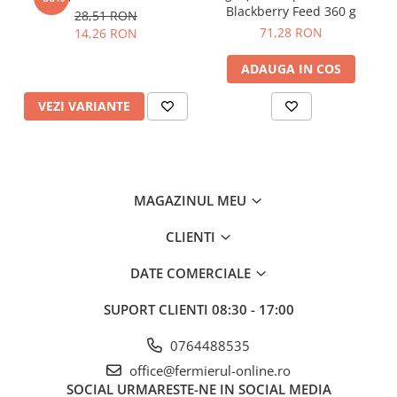
Gherghina
Blackberry Feed 360 g
28,51 RON
Iarba De Soaldina
71,28 RON
14,26 RON
Imortele
ADAUGA IN COS
Lagurus
Lampion Chinezesc
VEZI VARIANTE
Latirus
Lavanda
Lilicele
Limonium
MAGAZINUL MEU
Lipscanoaice
Lobelia
CLIENTI
Lobularia
DATE COMERCIALE
Lopatea
Luffa
SUPORT CLIENTI
08:30 - 17:00
Malope
0764488535
Mararite
office@fermierul-online.ro
Maturica
SOCIAL
URMARESTE-NE IN SOCIAL MEDIA
Menta