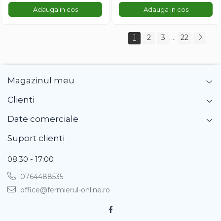
Adauga in cos
Adauga in cos
1
2
3
...
22
Magazinul meu
Clienti
Date comerciale
Suport clienti
08:30 - 17:00
0764488535
office@fermierul-online.ro