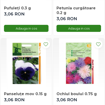
Ridichi
Pufuleți 0.3 g
Petunia curgătoare
Salata
0.2 g
3,06 RON
Sfecla
3,06 RON
Spanac
Telina
Adauga in cos
Adauga in cos
Tomate
Varza
Vinete
Panseluțe mov 0.15 g
Ochiul boului 0.75 g
3,06 RON
3,06 RON