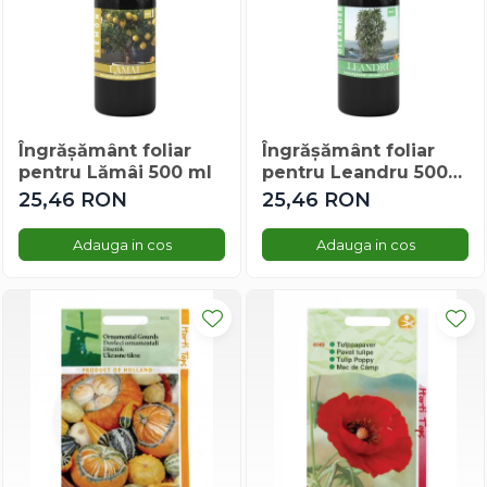
Gherghina
Iarba De Soaldina
Imortele
Lagurus
Lampion Chinezesc
Latirus
Îngrășământ foliar
Îngrășământ foliar
pentru Lămâi 500 ml
pentru Leandru 500
Lavanda
ml
25,46 RON
25,46 RON
Lilicele
Limonium
Adauga in cos
Adauga in cos
Lipscanoaice
Lobelia
Lobularia
Lopatea
Luffa
Malope
Mararite
Maturica