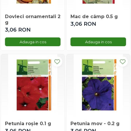
Menta
Micsunele
Mimulus
Dovleci ornamentali 2
Mac de câmp 0.5 g
g
Mina Lobata
3,06 RON
3,06 RON
Mix Flori De Vara
Musetel
Adauga in cos
Adauga in cos
Mustar
Nalba
Nemtisor
Palmier
Papucul Doamnei
Pasarea Paradisului
Pasiflora
Physalis
Plante Cataratoare
Porumb Decorativ
Pufuleti
Petunia roșie 0.1 g
Petunia mov - 0.2 g
Ricin