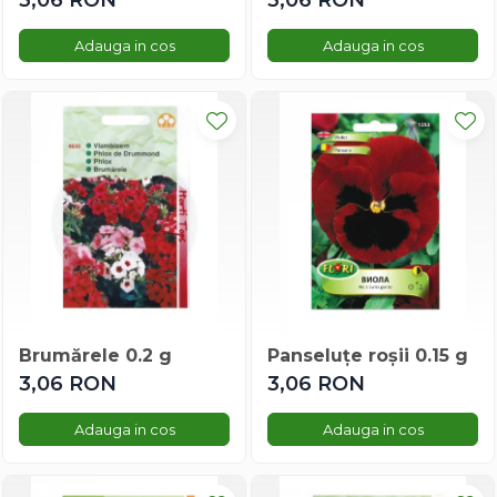
3,06 RON
3,06 RON
Rudbeckia
Adauga in cos
Adauga in cos
Salpiglosis
Salvia
Saraturica
Sporul Casei
Sporul Casei
Sunatoare
Thunbergia
Tufanica
Turbanul Turcului
Varza Decorativa
Verbena
Brumărele 0.2 g
Panseluțe roșii 0.15 g
Vinca
3,06 RON
3,06 RON
Vinete Decorative
Zinnia
Adauga in cos
Adauga in cos
Legume romanesti
Ardei