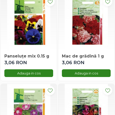
Busuioc
Castraveti
Cimbru
Dovleac/dovlecel
Leustean
Spanac
Tomate
Varza
Panseluțe mix 0.15 g
Mac de grădină 1 g
Vinete
3,06 RON
3,06 RON
Vinete
Legume și fructe
Adauga in cos
Adauga in cos
Ardei
Bame
Busuioc
Castraveti
Ceapa
Cimbru