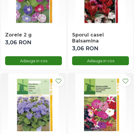
Conopida
Dovleac/dovlecel
Fasole
Gulioare
Zorele 2 g
Sporul casei
Leustean
Balsamina
3,06 RON
Marar
3,06 RON
Morcov
Mazare
Adauga in cos
Adauga in cos
Macris
Pastarnac
Patrunjel
Pepene
Porumb Dulce
Praz
Brocoli
Capsuni
Porumb De Floricele