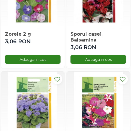
Conopida
Dovleac/dovlecel
Fasole
Gulioare
Zorele 2 g
Sporul casei
Leustean
Balsamina
3,06 RON
Marar
3,06 RON
Morcov
Mazare
Adauga in cos
Adauga in cos
Macris
Pastarnac
Patrunjel
Pepene
Porumb Dulce
Praz
Brocoli
Capsuni
Porumb De Floricele