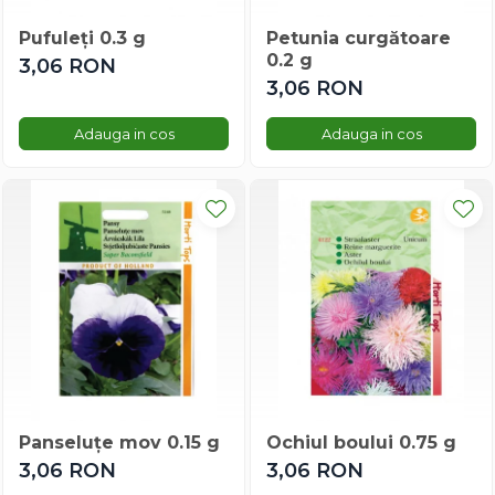
Ridichi
Pufuleți 0.3 g
Petunia curgătoare
Salata
0.2 g
3,06 RON
Sfecla
3,06 RON
Spanac
Telina
Adauga in cos
Adauga in cos
Tomate
Varza
Vinete
Panseluțe mov 0.15 g
Ochiul boului 0.75 g
3,06 RON
3,06 RON