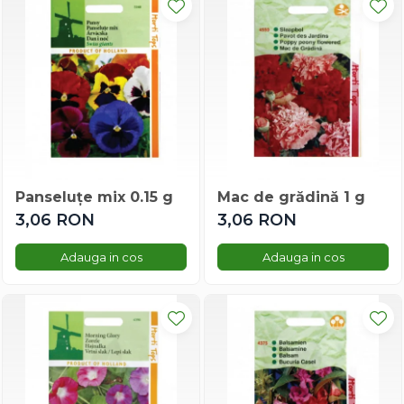
Busuioc
Castraveti
Cimbru
Dovleac/dovlecel
Leustean
Spanac
Tomate
Varza
Panseluțe mix 0.15 g
Mac de grădină 1 g
Vinete
3,06 RON
3,06 RON
Vinete
Legume și fructe
Adauga in cos
Adauga in cos
Ardei
Bame
Busuioc
Castraveti
Ceapa
Cimbru