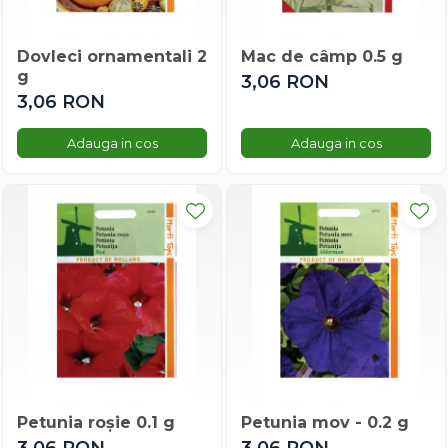
Menta
Micsunele
Mimulus
Dovleci ornamentali 2
Mac de câmp 0.5 g
g
Mina Lobata
3,06 RON
3,06 RON
Mix Flori De Vara
Musetel
Adauga in cos
Adauga in cos
Mustar
Nalba
Nemtisor
Palmier
Papucul Doamnei
Pasarea Paradisului
Pasiflora
Physalis
Plante Cataratoare
Porumb Decorativ
Pufuleti
Petunia roșie 0.1 g
Petunia mov - 0.2 g
Ricin