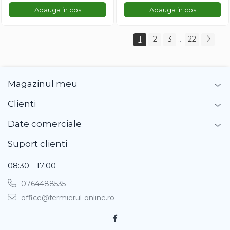
Adauga in cos
Adauga in cos
1
2
3
...
22
Magazinul meu
Clienti
Date comerciale
Suport clienti
08:30 - 17:00
0764488535
office@fermierul-online.ro