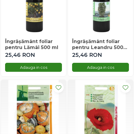
Gherghina
Iarba De Soaldina
Imortele
Lagurus
Lampion Chinezesc
Latirus
Îngrășământ foliar
Îngrășământ foliar
pentru Lămâi 500 ml
pentru Leandru 500
Lavanda
ml
25,46 RON
25,46 RON
Lilicele
Limonium
Adauga in cos
Adauga in cos
Lipscanoaice
Lobelia
Lobularia
Lopatea
Luffa
Malope
Mararite
Maturica