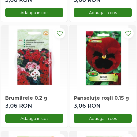
3,06 RON
3,06 RON
Rudbeckia
Adauga in cos
Adauga in cos
Salpiglosis
Salvia
Saraturica
Sporul Casei
Sporul Casei
Sunatoare
Thunbergia
Tufanica
Turbanul Turcului
Varza Decorativa
Verbena
Brumărele 0.2 g
Panseluțe roșii 0.15 g
Vinca
3,06 RON
3,06 RON
Vinete Decorative
Zinnia
Adauga in cos
Adauga in cos
Legume romanesti
Ardei