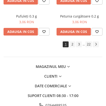
ADAUGA IN COS
ADAUGA IN COS
Gherghina
Iarba De Soaldina
Imortele
Pufuleți 0.3 g
Petunia curgătoare 0.2 g
Lagurus
3,06 RON
3,06 RON
Lampion Chinezesc
ADAUGA IN COS
ADAUGA IN COS
Latirus
Lavanda
1
2
3
22
Lilicele
...
Limonium
Lipscanoaice
Lobelia
MAGAZINUL MEU
Lobularia
Lopatea
CLIENTI
Luffa
DATE COMERCIALE
Malope
Mararite
SUPORT CLIENTI
08:30 - 17:00
Maturica
0764488535
Menta