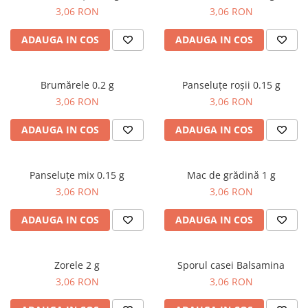
Dovlecel Ornamental
3,06 RON
3,06 RON
Dovleci Ornamentali
ADAUGA IN COS
ADAUGA IN COS
Erigeron
Esoltia
Euphorbia
Brumărele 0.2 g
Panseluțe roșii 0.15 g
Filimica
3,06 RON
3,06 RON
Floare De Cristal
ADAUGA IN COS
ADAUGA IN COS
Floare De Macaleandru
Floarea Miresei
Floarea Pasiunii
Panseluțe mix 0.15 g
Mac de grădină 1 g
Floarea Soarelui
3,06 RON
3,06 RON
Flori Anuale Pitice
ADAUGA IN COS
ADAUGA IN COS
Flori De Piatra
Fluturas
Fumoasa Noptii
Zorele 2 g
Sporul casei Balsamina
Galbenele
3,06 RON
3,06 RON
Gazania