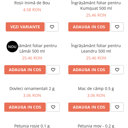
Roșii Inimă de Bou
Îngrășământ foliar pentru
Azalee
Kumquat 500 ml
4,58 RON
Banutei
25,46 RON
Barba Imparatului
VEZI VARIANTE
ADAUGA IN COS
Brumarele
Cactus
Caldarusa
Îngrășământ foliar pentru
Îngrășământ foliar pentru
NOU
Carciumareasa
Lămâi 500 ml
Leandru 500 ml
Carciumareasa
25,46 RON
25,46 RON
Castravete Decor
ADAUGA IN COS
ADAUGA IN COS
Ciubotica Cucului
Clarkia
Clopotei
Dovleci ornamentali 2 g
Mac de câmp 0.5 g
Cobea
3,06 RON
3,06 RON
Convolvulus
ADAUGA IN COS
ADAUGA IN COS
Crizanteme
Dahlia
Degetul Rosu
Petunia roșie 0.1 g
Petunia mov - 0.2 g