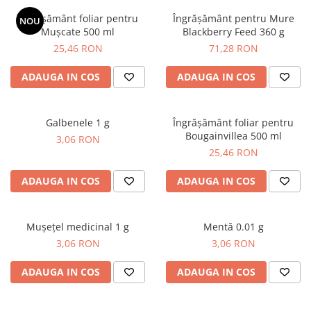
Gazon
Cereale
Îngrășământ foliar pentru
Îngrășământ pentru Mure
NOU
Mușcate 500 ml
Blackberry Feed 360 g
Gura leului
Conifere
25,46 RON
71,28 RON
Muscate
Floarea Soarelui
Ochiul boului
Flori si Plante Ornamentale
ADAUGA IN COS
ADAUGA IN COS
Panselute
Gazon
Petunii
Legume
Galbenele 1 g
Îngrășământ foliar pentru
Regina noptii
Lucerna
Bougainvillea 500 ml
3,06 RON
Zorele
Pomi fructiferi
25,46 RON
Altele
Porumb
Abutilon
Rapita
ADAUGA IN COS
ADAUGA IN COS
Albastrita
Vita de vie
Albita
Mușețel medicinal 1 g
Mentă 0.01 g
Amaranthus
3,06 RON
3,06 RON
Amestec Alpin
Amestec Japonez
ADAUGA IN COS
ADAUGA IN COS
Amestec Plante Urcatoare
Aubrieta