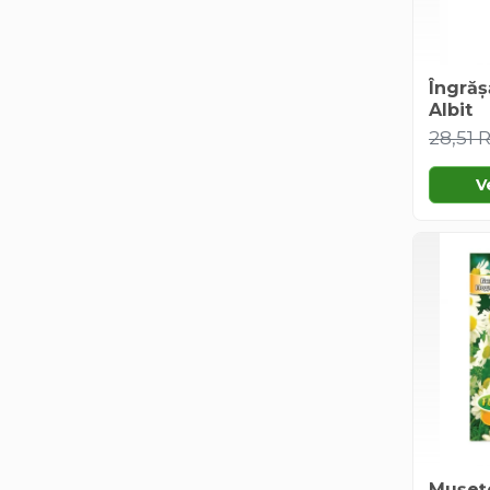
Creasta cocosului
Garoafe
Gazon
Îngrăș
Gura leului
Albit
Muscate
28,51
Ochiul boului
Panselute
V
Petunii
Regina noptii
Zorele
Altele
Abutilon
Albastrita
Albita
Amaranthus
Amestec Alpin
Amestec Japonez
Mușețe