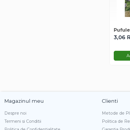
Maturica
Menta
Micsunele
Mimulus
Pufule
Mina Lobata
3,06 
Mix Flori De Vara
Musetel
Mustar
A
Nalba
Nemtisor
Palmier
Papucul Doamnei
Pasarea Paradisului
Magazinul meu
Clienti
Pasiflora
Physalis
Despre noi
Metode de Pl
Plante Cataratoare
Termeni si Conditii
Politica de Re
Porumb Decorativ
Politica de Confidentialitate
Garantia Prod