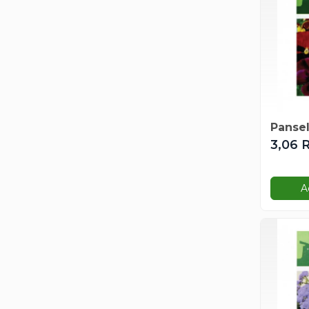
Gazania
Gherghina
Iarba De Soaldina
Imortele
Lagurus
Lampion Chinezesc
Latirus
Pansel
Lavanda
3,06 
Lilicele
Limonium
A
Lipscanoaice
Lobelia
Lobularia
Lopatea
Luffa
Malope
Mararite