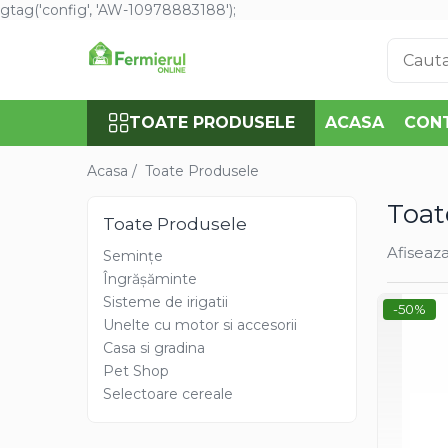
gtag('config', 'AW-10978883188');
Toate Produsele
Semințe
TOATE PRODUSELE
ACASA
CON
Cultură Mare
Porumb
Acasa /
Toate Produsele
Floarea Soarelui
Toat
Grau, orz
Toate Produsele
Lucerna
Afiseaza
Semințe
Rapita
Îngrășăminte
Mazare furajera
Sisteme de irigatii
-50%
Sfecla furajera
Unelte cu motor si accesorii
Sparceta
Casa si gradina
Pet Shop
Flori și Plante Ornamentale
Selectoare cereale
Condurul doamnei
Craite