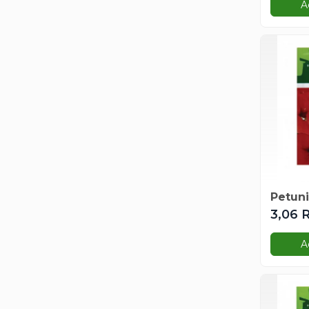
A
Degetul Rosu
Dovlecel Ornamental
Dovleci Ornamentali
Erigeron
Esoltia
Euphorbia
Filimica
Floare De Cristal
Floare De Macaleandru
Floarea Miresei
Floarea Pasiunii
Petuni
Floarea Soarelui
3,06 
Flori Anuale Pitice
A
Flori De Piatra
Fluturas
Fumoasa Noptii
Galbenele