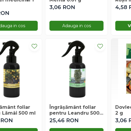
3,06 RON
4,58
RON
dauga in cos
Adauga in cos
V
ământ foliar
Îngrășământ foliar
Dovle
u Lămâi 500 ml
pentru Leandru 500
2 g
ml
 RON
25,46 RON
3,06