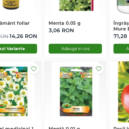
ământ foliar
Menta 0.05 g
Îngră
Mure 
3,06 RON
Feed 
14,26 RON
71,28
 RON
ezi Variante
Adauga in cos
A
l medicinal 1
Mentă 0.01 g
Roșii 