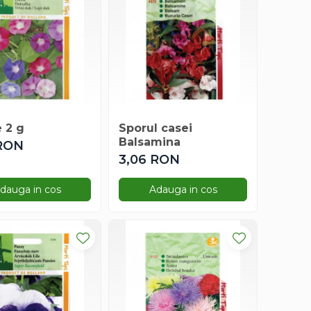
 2 g
Sporul casei
Balsamina
 RON
3,06 RON
dauga in cos
Adauga in cos