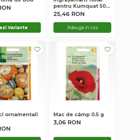
pentru Kumquat 500
 RON
ml
25,46 RON
ezi Variante
Adauga in cos
ci ornamentali
Mac de câmp 0.5 g
3,06 RON
 RON