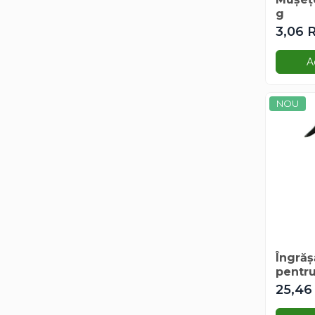
Amestec Plante Urcatoare
g
Aubrieta
3,06 
Azalee
Banutei
A
Barba Imparatului
Brumarele
NOU
Cactus
Caldarusa
Carciumareasa
Carciumareasa
Castravete Decor
Ciubotica Cucului
Clarkia
Clopotei
Cobea
Îngrăș
pentr
Convolvulus
25,46
Crizanteme
Dahlia