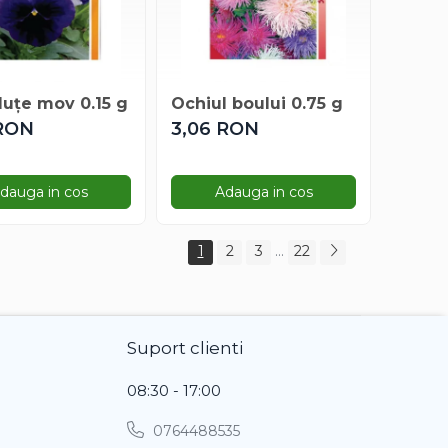
luțe mov 0.15 g
Ochiul boului 0.75 g
 RON
3,06 RON
dauga in cos
Adauga in cos
1
2
3
...
22
Suport clienti
08:30 - 17:00
0764488535