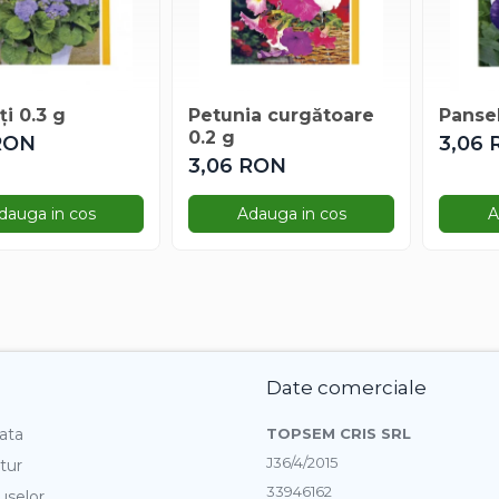
ți 0.3 g
Petunia curgătoare
Panse
0.2 g
RON
3,06
3,06 RON
dauga in cos
Adauga in cos
A
Date comerciale
ata
TOPSEM CRIS SRL
J36/4/2015
tur
33946162
uselor