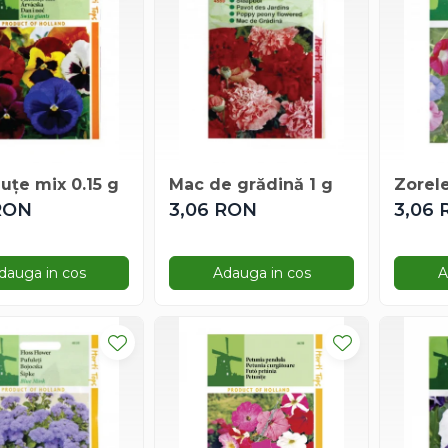
uțe mix 0.15 g
Mac de grădină 1 g
Zorele
RON
3,06 RON
3,06
dauga in cos
Adauga in cos
A