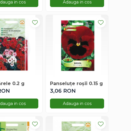
dauga in cos
Adauga in cos
rele 0.2 g
Panseluțe roșii 0.15 g
 RON
3,06 RON
dauga in cos
Adauga in cos