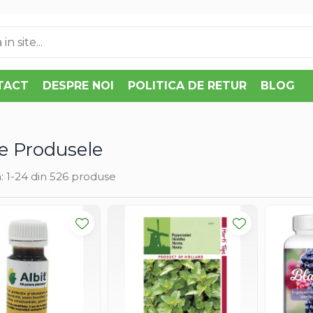
TACT
DESPRE NOI
POLITICA DE RETUR
BLOG
e Produsele
:
1-
24
din
526
produse