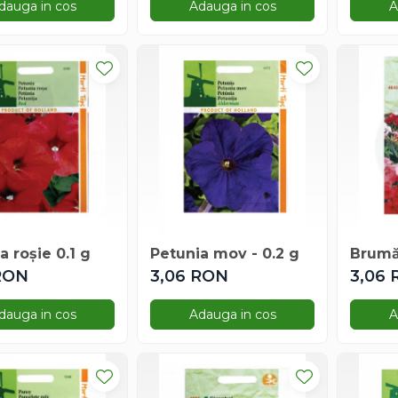
dauga in cos
Adauga in cos
A
a roșie 0.1 g
Petunia mov - 0.2 g
Brumă
RON
3,06 RON
3,06
dauga in cos
Adauga in cos
A