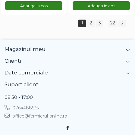
Adauga in cos
Adauga in cos
1
2
3
...
22
Magazinul meu
Clienti
Date comerciale
Suport clienti
08:30 - 17:00
0764488535
office@fermierul-online.ro