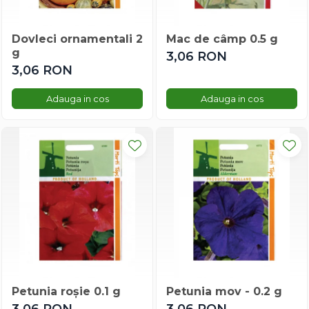
Menta
Micsunele
Mimulus
Dovleci ornamentali 2
Mac de câmp 0.5 g
g
Mina Lobata
3,06 RON
3,06 RON
Mix Flori De Vara
Musetel
Adauga in cos
Adauga in cos
Mustar
Nalba
Nemtisor
Palmier
Papucul Doamnei
Pasarea Paradisului
Pasiflora
Physalis
Plante Cataratoare
Porumb Decorativ
Pufuleti
Petunia roșie 0.1 g
Petunia mov - 0.2 g
Ricin