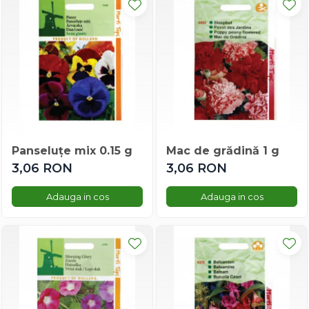
Busuioc
Castraveti
Cimbru
Dovleac/dovlecel
Leustean
Spanac
Tomate
Varza
Panseluțe mix 0.15 g
Mac de grădină 1 g
Vinete
3,06 RON
3,06 RON
Vinete
Legume și fructe
Adauga in cos
Adauga in cos
Ardei
Bame
Busuioc
Castraveti
Ceapa
Cimbru