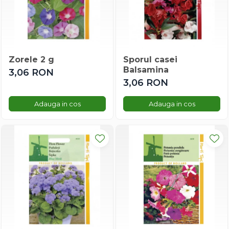
Conopida
Dovleac/dovlecel
Fasole
Gulioare
Zorele 2 g
Sporul casei
Leustean
Balsamina
3,06 RON
Marar
3,06 RON
Morcov
Mazare
Adauga in cos
Adauga in cos
Macris
Pastarnac
Patrunjel
Pepene
Porumb Dulce
Praz
Brocoli
Capsuni
Porumb De Floricele