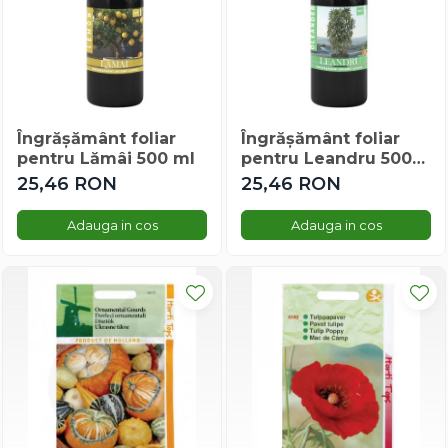
Gherghina
Iarba De Soaldina
Imortele
Lagurus
Lampion Chinezesc
Latirus
Îngrășământ foliar
Îngrășământ foliar
pentru Lămâi 500 ml
pentru Leandru 500
Lavanda
ml
25,46 RON
25,46 RON
Lilicele
Limonium
Adauga in cos
Adauga in cos
Lipscanoaice
Lobelia
Lobularia
Lopatea
Luffa
Malope
Mararite
Maturica