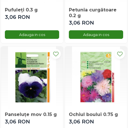
Ridichi
Pufuleți 0.3 g
Petunia curgătoare
Salata
0.2 g
3,06 RON
Sfecla
3,06 RON
Spanac
Telina
Adauga in cos
Adauga in cos
Tomate
Varza
Vinete
Panseluțe mov 0.15 g
Ochiul boului 0.75 g
3,06 RON
3,06 RON