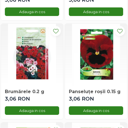
3,06 RON
3,06 RON
Rudbeckia
Adauga in cos
Adauga in cos
Salpiglosis
Salvia
Saraturica
Sporul Casei
Sporul Casei
Sunatoare
Thunbergia
Tufanica
Turbanul Turcului
Varza Decorativa
Verbena
Brumărele 0.2 g
Panseluțe roșii 0.15 g
Vinca
3,06 RON
3,06 RON
Vinete Decorative
Zinnia
Adauga in cos
Adauga in cos
Legume romanesti
Ardei