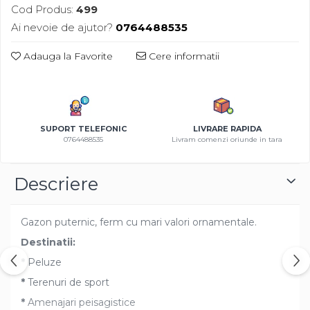
Cod Produs:
499
Azalee
Ai nevoie de ajutor?
0764488535
Banutei
Barba Imparatului
Adauga la Favorite
Cere informatii
Brumarele
Cactus
Caldarusa
Carciumareasa
SUPORT TELEFONIC
LIVRARE RAPIDA
Carciumareasa
0764488535
Livram comenzi oriunde in tara
Castravete Decor
Ciubotica Cucului
Descriere
Clarkia
Clopotei
Gazon puternic, ferm cu mari valori ornamentale.
Cobea
Destinatii:
Convolvulus
*
Peluze
Crizanteme
Dahlia
*
Terenuri de sport
Degetul Rosu
*
Amenajari peisagistice