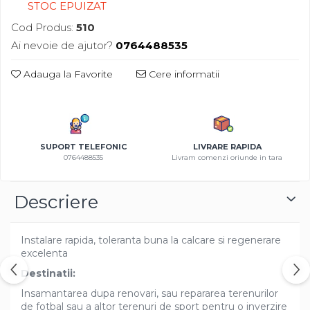
STOC EPUIZAT
Azalee
Cod Produs:
510
Banutei
Ai nevoie de ajutor?
0764488535
Barba Imparatului
Brumarele
Adauga la Favorite
Cere informatii
Cactus
Caldarusa
Carciumareasa
Carciumareasa
SUPORT TELEFONIC
LIVRARE RAPIDA
Castravete Decor
0764488535
Livram comenzi oriunde in tara
Ciubotica Cucului
Clarkia
Descriere
Clopotei
Cobea
Instalare rapida, toleranta buna la calcare si regenerare
Convolvulus
excelenta
Crizanteme
Destinatii:
Dahlia
Insamantarea dupa renovari, sau repararea terenurilor
Degetul Rosu
de fotbal sau a altor terenuri de sport pentru o inverzire