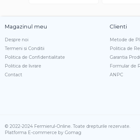
Gazania
Gherghina
Iarba De Soaldina
Magazinul meu
Clienti
Imortele
Lagurus
Despre noi
Metode de Pl
Lampion Chinezesc
Termeni si Conditii
Politica de Re
Latirus
Politica de Confidentialitate
Garantia Prod
Lavanda
Politica de livrare
Formular de 
Lilicele
Contact
ANPC
Limonium
Lipscanoaice
Lobelia
Lobularia
Lopatea
Luffa
© 2022-2024 Fermierul-Online. Toate drepturile rezervate.
Malope
Platforma E-commerce by Gomag
Mararite