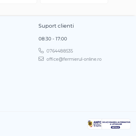
Suport clienti
08:30 - 17:00
0764488535
office@fermierul-online.ro