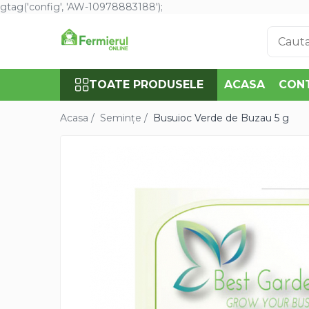
gtag('config', 'AW-10978883188');
Toate Produsele
Semințe
TOATE PRODUSELE
ACASA
CON
Cultură Mare
Porumb
Acasa /
Semințe /
Busuioc Verde de Buzau 5 g
Floarea Soarelui
Grau, orz
Lucerna
Rapita
Mazare furajera
Sfecla furajera
Sparceta
Flori și Plante Ornamentale
Condurul doamnei
Craite