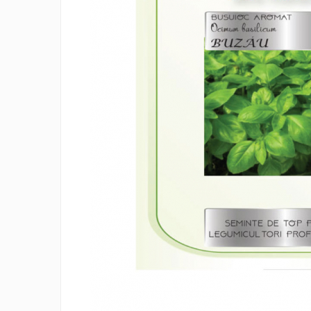
Creasta cocosului
Garoafe
Gazon
Gura leului
Muscate
Ochiul boului
Panselute
Petunii
Regina noptii
Zorele
Altele
Abutilon
Albastrita
Albita
Amaranthus
Amestec Alpin
Amestec Japonez