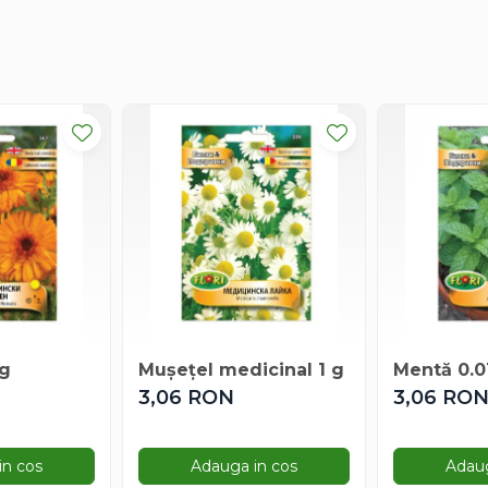
 g
Mușețel medicinal 1 g
Mentă 0.0
3,06 RON
3,06 RO
in cos
Adauga in cos
Adaug