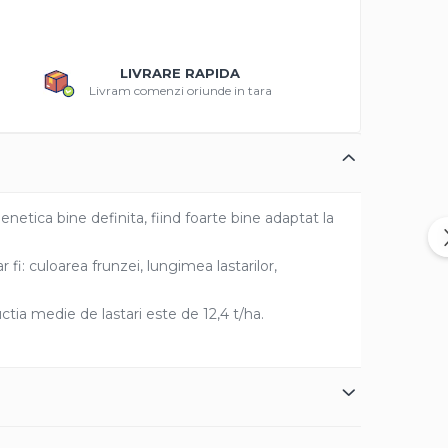
LIVRARE RAPIDA
Livram comenzi oriunde in tara
etica bine definita, fiind foarte bine adaptat la
fi: culoarea frunzei, lungimea lastarilor,
tia medie de lastari este de 12,4 t/ha.