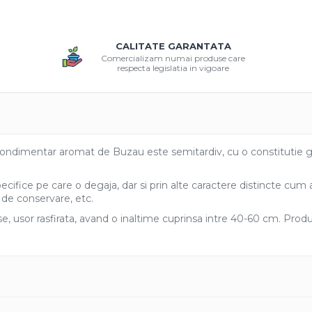
CALITATE GARANTATA
Comercializam numai produse care
respecta legislatia in vigoare
condimentar aromat de Buzau este semitardiv, cu o constitutie gen
ifice pe care o degaja, dar si prin alte caractere distincte cum ar 
a de conservare, etc.
, usor rasfirata, avand o inaltime cuprinsa intre 40-60 cm. Produc