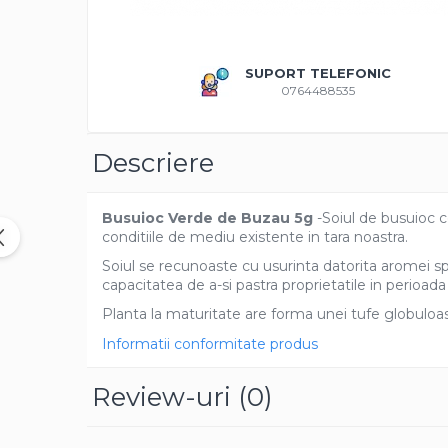
Amestec Plante Urcatoare
Aubrieta
Azalee
SUPORT TELEFONIC
Banutei
0764488535
Barba Imparatului
Brumarele
Descriere
Cactus
Caldarusa
Carciumareasa
Busuioc Verde de Buzau 5g
-Soiul de busuioc 
Carciumareasa
conditiile de mediu existente in tara noastra.
Castravete Decor
Soiul se recunoaste cu usurinta datorita aromei spec
capacitatea de a-si pastra proprietatile in perioad
Ciubotica Cucului
Clarkia
Planta la maturitate are forma unei tufe globuloase
Clopotei
Informatii conformitate produs
Cobea
Review-uri
(0)
Convolvulus
Crizanteme
Dahlia