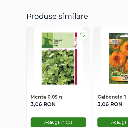
Degetul Rosu
Dovlecel Ornamental
Produse similare
Dovleci Ornamentali
Erigeron
Esoltia
Euphorbia
Filimica
Floare De Cristal
Floare De Macaleandru
Floarea Miresei
Floarea Pasiunii
Floarea Soarelui
Flori Anuale Pitice
Menta 0.05 g
Galbenele 1
Flori De Piatra
3,06 RON
3,06 RON
Fluturas
Fumoasa Noptii
Adauga in cos
Adauga 
Galbenele