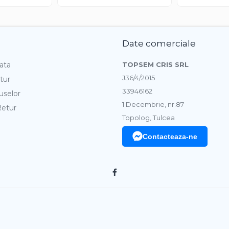
Date comerciale
ata
TOPSEM CRIS SRL
J36/4/2015
tur
33946162
uselor
1 Decembrie, nr.87
Retur
Topolog, Tulcea
Contacteaza-ne