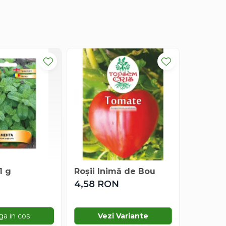
1 g
Roșii Inimă de Bou
Dovleci
g
N
4,58 RON
3,06 R
a in cos
Vezi Variante
Ad