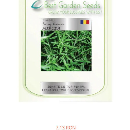
Creasta cocosului
Garoafe
Gazon
Gura leului
Muscate
Ochiul boului
Panselute
Petunii
Regina noptii
Zorele
Altele
Abutilon
Albastrita
Albita
Amaranthus
Amestec Alpin
Amestec Japonez
7,13 RON