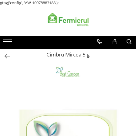
gtag('config', 'AW-10978883188');
Toate Produsele
Semințe
Cultură Mare
Porumb
Cimbru Mircea 5 g
Floarea Soarelui
Grau, orz
Lucerna
Rapita
Mazare furajera
Sfecla furajera
Sparceta
Flori și Plante Ornamentale
Condurul doamnei
Craite