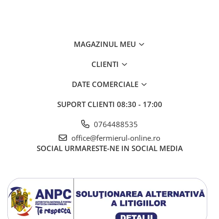
Gherghina
Iarba De Soaldina
Imortele
Lagurus
MAGAZINUL MEU
Lampion Chinezesc
CLIENTI
Latirus
Lavanda
DATE COMERCIALE
Lilicele
SUPORT CLIENTI
08:30 - 17:00
Limonium
Lipscanoaice
0764488535
Lobelia
office@fermierul-online.ro
Lobularia
SOCIAL
URMARESTE-NE IN SOCIAL MEDIA
Lopatea
Luffa
Malope
Mararite
Maturica
Menta