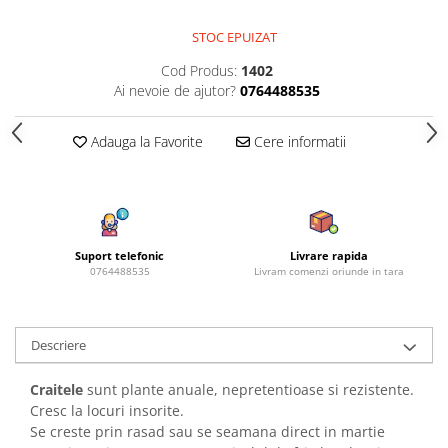
Azalee
STOC EPUIZAT
Banutei
Barba Imparatului
Cod Produs:
1402
Ai nevoie de ajutor?
0764488535
Brumarele
Cactus
Adauga la Favorite
Cere informatii
Caldarusa
Carciumareasa
Carciumareasa
Castravete Decor
Ciubotica Cucului
Suport telefonic
Livrare rapida
0764488535
Livram comenzi oriunde in tara
Clarkia
Clopotei
Cobea
Descriere
Convolvulus
Crizanteme
Craitele
sunt plante anuale, nepretentioase si rezistente.
Dahlia
Cresc la locuri insorite.
Se creste prin rasad sau se seamana direct in martie
Degetul Rosu