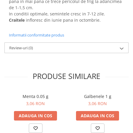
pana in mai pana ce trece pericolul de frig la adancimea
Dovlecel Ornamental
de 1-1,5 cm.
Dovleci Ornamentali
In conditii optimale, semintele cresc in 7-12 zile.
Erigeron
Craitele
infloresc din iunie pana in octombrie.
Esoltia
Euphorbia
Informatii conformitate produs
Filimica
Review-uri
(0)
Floare De Cristal
Floare De Macaleandru
Floarea Miresei
Floarea Pasiunii
PRODUSE SIMILARE
Floarea Soarelui
Flori Anuale Pitice
Flori De Piatra
Menta 0.05 g
Galbenele 1 g
3,06 RON
3,06 RON
Fluturas
Fumoasa Noptii
ADAUGA IN COS
ADAUGA IN COS
Galbenele
Gazania