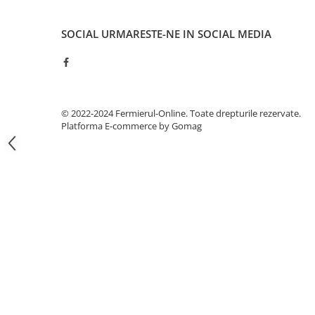
Gazania
Gherghina
SOCIAL
URMARESTE-NE IN SOCIAL MEDIA
Iarba De Soaldina
Imortele
Lagurus
Lampion Chinezesc
© 2022-2024 Fermierul-Online. Toate drepturile rezervate.
Latirus
Platforma E-commerce by Gomag
Lavanda
Lilicele
Limonium
Lipscanoaice
Lobelia
Lobularia
Lopatea
Luffa
Malope
Mararite