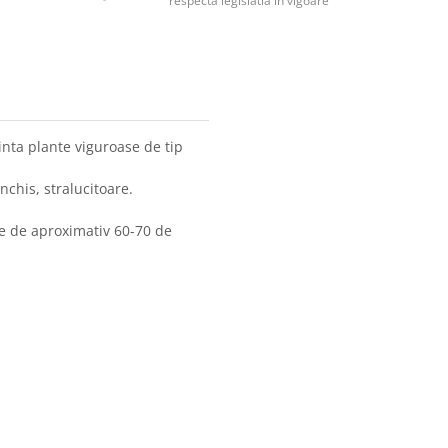
respecta legislatia in vigoare
inta plante viguroase de tip
nchis, stralucitoare.
e de aproximativ 60-70 de