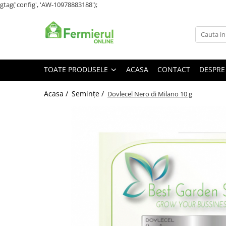
gtag('config', 'AW-10978883188');
Toate Produsele
Semințe
Cultură Mare
TOATE PRODUSELE
ACASA
CONTACT
DESPRE
Porumb
Acasa /
Semințe /
Dovlecel Nero di Milano 10 g
Floarea Soarelui
Grau, orz
Lucerna
Rapita
Mazare furajera
Sfecla furajera
Sparceta
Flori și Plante Ornamentale
Condurul doamnei
Craite