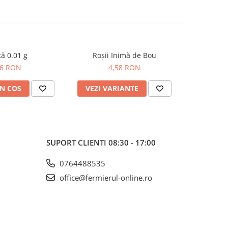
ă 0.01 g
Roșii Inimă de Bou
Dovleci
06 RON
4,58 RON
N COS
VEZI VARIANTE
ADAUG
SUPORT CLIENTI
08:30 - 17:00
0764488535
office@fermierul-online.ro