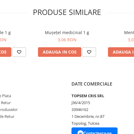
PRODUSE SIMILARE
le 1 g
Mușețel medicinal 1 g
Ment
RON
3,06 RON
3,
COS
ADAUGA IN COS
ADAUGA I
DATE COMERCIALE
 Plata
TOPSEM CRIS SRL
e Retur
J36/4/2015
Produselor
33946162
de Retur
1 Decembrie, nr.87
Topolog, Tulcea
Contacteaza-ne