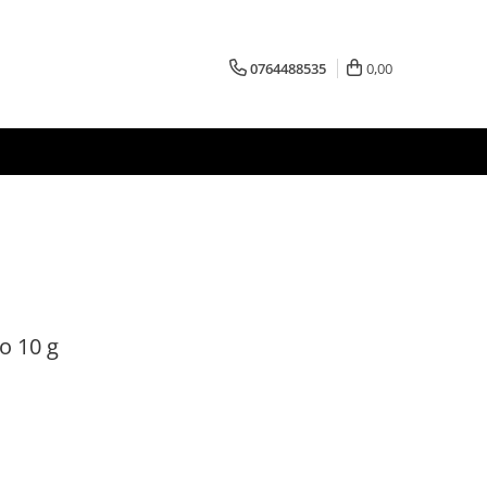
0764488535
0,00
o 10 g