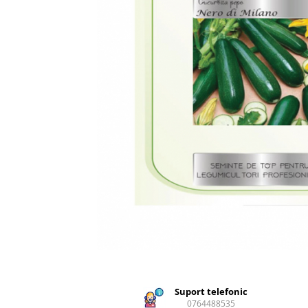
Creasta cocosului
Garoafe
Gazon
Gura leului
Muscate
Ochiul boului
Panselute
Petunii
Regina noptii
Zorele
Altele
Abutilon
Albastrita
Albita
Amaranthus
Amestec Alpin
Amestec Japonez
Suport telefonic
0764488535