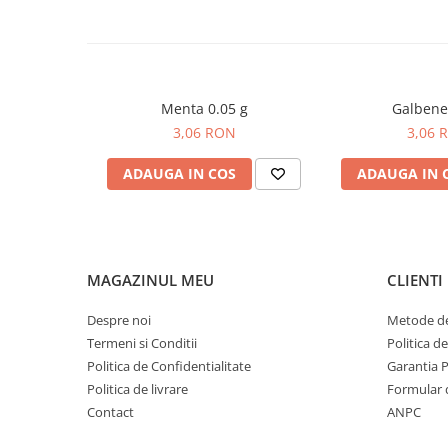
Degetul Rosu
Dovlecel Ornamental
Dovleci Ornamentali
Erigeron
Menta 0.05 g
Galbene
Esoltia
3,06 RON
3,06 
Euphorbia
ADAUGA IN COS
ADAUGA IN 
Filimica
Floare De Cristal
Floare De Macaleandru
Floarea Miresei
MAGAZINUL MEU
CLIENTI
Floarea Pasiunii
Floarea Soarelui
Despre noi
Metode de
Flori Anuale Pitice
Termeni si Conditii
Politica d
Flori De Piatra
Politica de Confidentialitate
Garantia 
Fluturas
Politica de livrare
Formular 
Fumoasa Noptii
Contact
ANPC
Galbenele