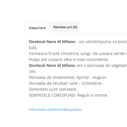
Amestec Plante Urcatoare
Aubrieta
Azalee
Banutei
Review-uri
(0)
Descriere
Barba Imparatului
Brumarele
Dovlecel Nero di Milano
- soi semitimpuriu ce prez
Cactus
tufa.
Caldarusa
Formeaza fructe cilindrice, lungi, de culoare verde i
Carciumareasa
Pulpa are culoare alba si este consistenta.
Dovlecel Nero di Milano
are o perioada de vegetati
Carciumareasa
zile.
Castravete Decor
Perioada de insamantat: Aprilie - August.
Ciubotica Cucului
Perioada de recoltat: Iulie - Octombrie.
Clarkia
Semintele sunt netratate.
SEMINTELE CORESPUND: Reguli si norme.
Clopotei
Cobea
Informatii conformitate produs
Convolvulus
Crizanteme
Dahlia