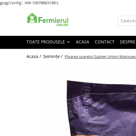
gtag('config', 'AW-10978883188');
Toate Produsele
Semințe
Cultură Mare
TOATE PRODUSELE
ACASA
CONTACT
DESPRE
Porumb
Acasa /
Semințe /
Floarea soarelui Saaten Union Marques
Floarea Soarelui
Grau, orz
Lucerna
Rapita
Mazare furajera
Sfecla furajera
Sparceta
Flori și Plante Ornamentale
Condurul doamnei
Craite