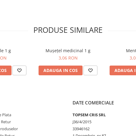
soarelui.
PRODUSE SIMILARE
le 1 g
Mușețel medicinal 1 g
Ment
RON
3,06 RON
3,
COS
ADAUGA IN COS
ADAUGA I
DATE COMERCIALE
 Plata
TOPSEM CRIS SRL
e Retur
J36/4/2015
Produselor
33946162
de Retur
1 Decembrie, nr.87