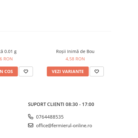
ă 0.01 g
Roșii Inimă de Bou
Dovleci
06 RON
4,58 RON
N COS
VEZI VARIANTE
ADAUG
SUPORT CLIENTI
08:30 - 17:00
0764488535
office@fermierul-online.ro