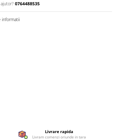
 ajutor?
0764488535
informatii
Livrare rapida
Livram comenzi oriunde in tara