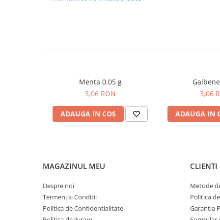
Densitate la neirigat: 58-60000 plante/hectar;
Degetul Rosu
Dovlecel Ornamental
Recomandat pentru toate zonele de cultura a florii 
Dovleci Ornamentali
Erigeron
Esoltia
Euphorbia
Menta 0.05 g
Galbene
Filimica
3,06 RON
3,06 
Floare De Cristal
Floare De Macaleandru
ADAUGA IN COS
ADAUGA IN 
Floarea Miresei
Floarea Pasiunii
Floarea Soarelui
Flori Anuale Pitice
MAGAZINUL MEU
CLIENTI
Flori De Piatra
Despre noi
Metode de
Fluturas
Termeni si Conditii
Politica d
Fumoasa Noptii
Politica de Confidentialitate
Garantia 
Galbenele
Politica de livrare
Formular 