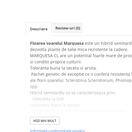
Amestec Plante Urcatoare
Aubrieta
Azalee
Banutei
Review-uri
(0)
Descriere
Barba Imparatului
Brumarele
Floarea soarelui Marquesa
este un hibrid semitardi
Cactus
dezvolta plante de talie mica rezistente la cadere.
Caldarusa
MARQUESA CL are un potential foarte mare de produ
Carciumareasa
si conditii propice culturii.
Toleranta buna la seceta si arsita.
Carciumareasa
Pachet genetic de exceptie ce ii confera rezistenta 
Castravete Decor
ale florii-soarelui: Sclerotinia Sclerotiorum, Phomops
Ciubotica Cucului
spp.
Clarkia
Hibrid semitardiv ce se caracterizeaza prin:
- toleranta la boli
Clopotei
-toleranta mare la seceta
Cobea
- productii foarte ridicate in tehnologii intensive
Convolvulus
Perioada de vegetatie 110-115 zile.
VEZI MAI MULT
Crizanteme
Recomandari:
Dahlia
Informatii conformitate produs