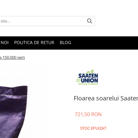
 NOI
POLITICA DE RETUR
BLOG
a 150.000 sem
Floarea soarelui Saat
721,50 RON
STOC EPUIZAT