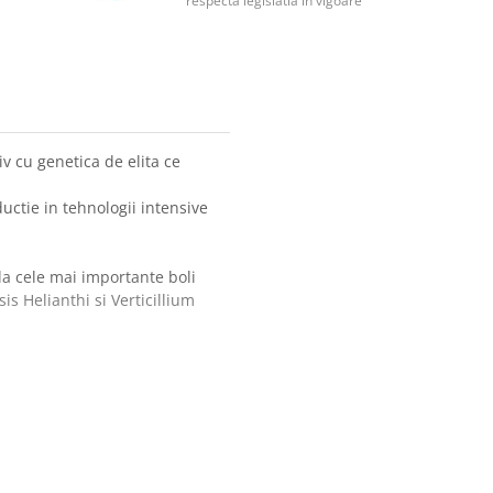
respecta legislatia in vigoare
v cu genetica de elita ce
ctie in tehnologii intensive
la cele mai importante boli
is Helianthi si Verticillium