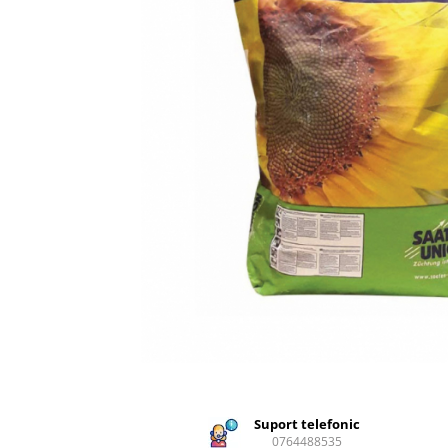
Creasta cocosului
Garoafe
Gazon
Gura leului
Muscate
Ochiul boului
Panselute
Petunii
Regina noptii
Zorele
Altele
Abutilon
Albastrita
Albita
Amaranthus
Amestec Alpin
Amestec Japonez
Suport telefonic
0764488535