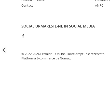
Gazania
Contact
ANPC
Gherghina
Iarba De Soaldina
Imortele
SOCIAL
URMARESTE-NE IN SOCIAL MEDIA
Lagurus
Lampion Chinezesc
Latirus
Lavanda
© 2022-2024 Fermierul-Online. Toate drepturile rezervate.
Lilicele
Platforma E-commerce by Gomag
Limonium
Lipscanoaice
Lobelia
Lobularia
Lopatea
Luffa
Malope
Mararite