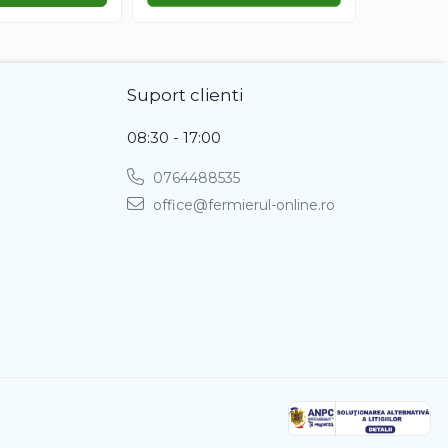
Suport clienti
08:30 - 17:00
0764488535
office@fermierul-online.ro