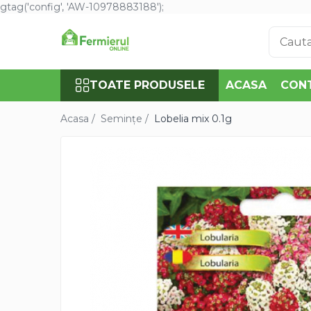
gtag('config', 'AW-10978883188');
Toate Produsele
Semințe
TOATE PRODUSELE
ACASA
CON
Cultură Mare
Porumb
Acasa /
Semințe /
Lobelia mix 0.1g
Floarea Soarelui
Grau, orz
Lucerna
Rapita
Mazare furajera
Sfecla furajera
Sparceta
Flori și Plante Ornamentale
Condurul doamnei
Craite