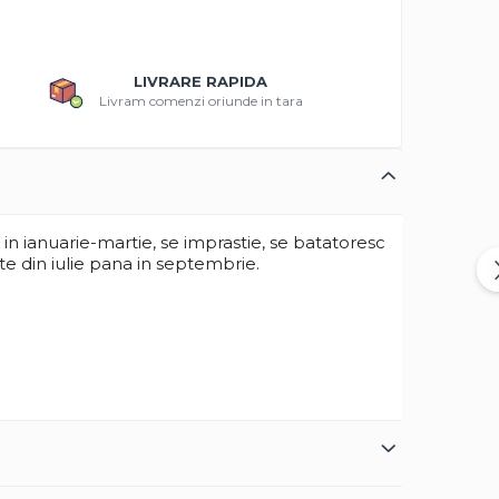
LIVRARE RAPIDA
Livram comenzi oriunde in tara
a in ianuarie-martie, se imprastie, se batatoresc
ste din iulie pana in septembrie.