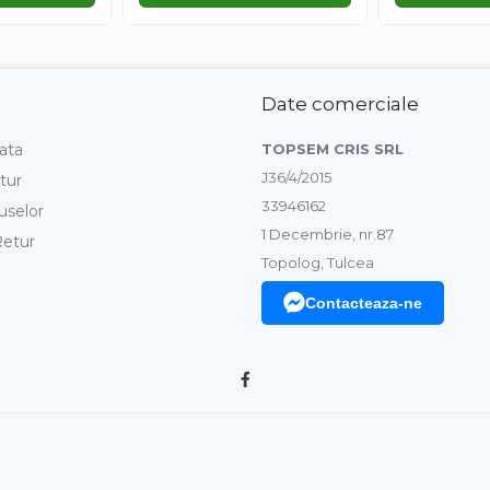
Date comerciale
ata
TOPSEM CRIS SRL
J36/4/2015
tur
33946162
uselor
1 Decembrie, nr.87
Retur
Topolog, Tulcea
Contacteaza-ne