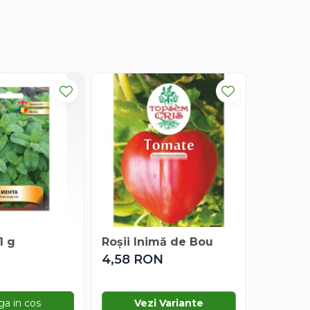
1 g
Roșii Inimă de Bou
Dovleci
g
N
4,58 RON
3,06 R
a in cos
Vezi Variante
Ad