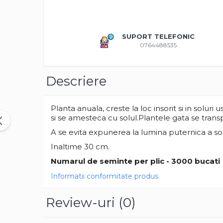
Amestec Plante Urcatoare
Aubrieta
Azalee
SUPORT TELEFONIC
Banutei
0764488535
Barba Imparatului
Brumarele
Descriere
Cactus
Caldarusa
Carciumareasa
Planta anuala, creste la loc insorit si in solur
Carciumareasa
si se amesteca cu solul.Plantele gata se transp
Castravete Decor
A se evita expunerea la lumina puternica a soar
Ciubotica Cucului
Inaltime 30 cm.
Clarkia
Numarul de seminte per plic - 3000 bucati
Clopotei
Informatii conformitate produs
Cobea
Convolvulus
Review-uri
(0)
Crizanteme
Dahlia