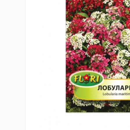
Creasta cocosului
Garoafe
Gazon
Gura leului
Muscate
Ochiul boului
Panselute
Petunii
Regina noptii
Zorele
Altele
Abutilon
Albastrita
Albita
Amaranthus
Amestec Alpin
Amestec Japonez