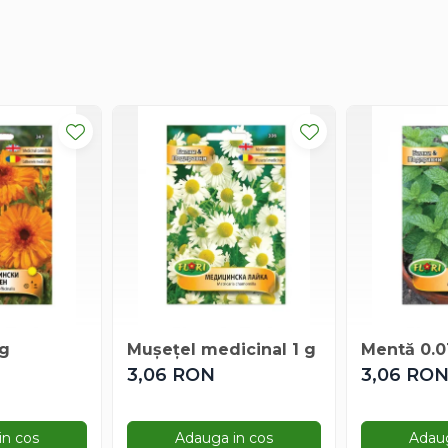
 g
Mușețel medicinal 1 g
Mentă 0.0
3,06 RON
3,06 RO
in cos
Adauga in cos
Adaug