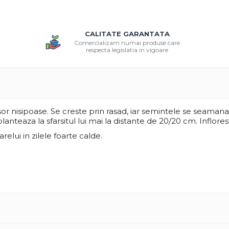
CALITATE GARANTATA
Comercializam numai produse care
respecta legislatia in vigoare
i usor nisipoase. Se creste prin rasad, iar semintele se seaman
lanteaza la sfarsitul lui mai la distante de 20/20 cm. Inflore
elui in zilele foarte calde.