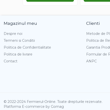
Gazania
Gherghina
Iarba De Soaldina
Imortele
Magazinul meu
Clienti
Lagurus
Despre noi
Metode de Pl
Lampion Chinezesc
Termeni si Conditii
Politica de Re
Latirus
Politica de Confidentialitate
Garantia Prod
Lavanda
Politica de livrare
Formular de 
Lilicele
Contact
ANPC
Limonium
Lipscanoaice
Lobelia
Lobularia
Lopatea
Luffa
Malope
© 2022-2024 Fermierul-Online. Toate drepturile rezervate.
Mararite
Platforma E-commerce by Gomag