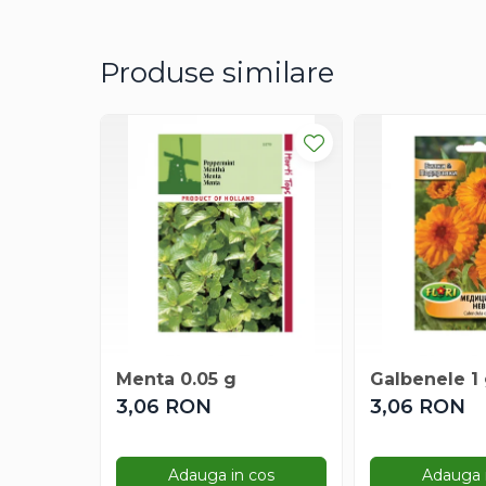
Degetul Rosu
Dovlecel Ornamental
Produse similare
Dovleci Ornamentali
Erigeron
Esoltia
Euphorbia
Filimica
Floare De Cristal
Floare De Macaleandru
Floarea Miresei
Floarea Pasiunii
Floarea Soarelui
Flori Anuale Pitice
Menta 0.05 g
Galbenele 1
Flori De Piatra
3,06 RON
3,06 RON
Fluturas
Fumoasa Noptii
Galbenele
Adauga in cos
Adauga 