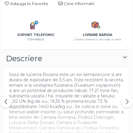
Adauga la Favorite
Cere informatii
Azalee
Banutei
Barba Imparatului
Brumarele
SUPORT TELEFONIC
LIVRARE RAPIDA
Cactus
0764488535
Livram comenzi oriunde in tara
Caldarusa
Carciumareasa
Descriere
Carciumareasa
Castravete Decor
Soiul de lucerna Roxana este un soi semiprecoce si are
Ciubotica Cucului
durata de exploatare de 3-5 ani. Este rezistent la seceta,
Clarkia
iernare si la vestejirea fuzariana (Fusarium oxysporum)
Clopotei
si are un potential de productie ridicat: 17-21 tone fan,
substanta uscata / ha. Insusirile de calitate a fanului:
Cobea
0,92 UN /kg de s.u.; 19,35 % proteina bruta; 72 %
Convolvulus
digestibilitate; 1440 kcal/kg s.u.. Se cultiva in zone cu
terenuri arabile insorite cu soluri profunde, permeabile si
Crizanteme
bine aerate din Campia Romana, Podisul Dobrogei,
Dahlia
Lunca si Delta Dunarii, Campia si Podisurile
Moldovenesti; Campia Transilvaniei, Podisul Tirnavelor,
Degetul Rosu