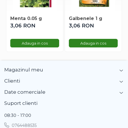
Gherghina
Iarba De Soaldina
Imortele
Menta 0.05 g
Galbenele 1 g
Lagurus
3,06 RON
3,06 RON
Lampion Chinezesc
Latirus
Adauga in cos
Adauga in cos
Lavanda
Lilicele
Limonium
Lipscanoaice
Magazinul meu
Lobelia
Clienti
Lobularia
Lopatea
Date comerciale
Luffa
Suport clienti
Malope
Mararite
08:30 - 17:00
Maturica
0764488535