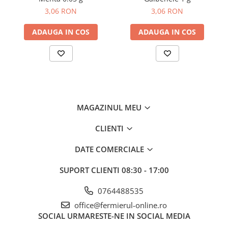
Gherghina
3,06 RON
3,06 RON
Iarba De Soaldina
Imortele
ADAUGA IN COS
ADAUGA IN COS
Lagurus
Lampion Chinezesc
Latirus
Lavanda
Lilicele
MAGAZINUL MEU
Limonium
Lipscanoaice
CLIENTI
Lobelia
Lobularia
DATE COMERCIALE
Lopatea
SUPORT CLIENTI
08:30 - 17:00
Luffa
Malope
0764488535
Mararite
office@fermierul-online.ro
Maturica
SOCIAL
URMARESTE-NE IN SOCIAL MEDIA
Menta