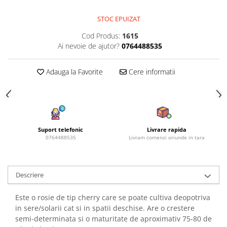
Azalee
STOC EPUIZAT
Banutei
Barba Imparatului
Cod Produs:
1615
Ai nevoie de ajutor?
0764488535
Brumarele
Cactus
Adauga la Favorite
Cere informatii
Caldarusa
Carciumareasa
Carciumareasa
Castravete Decor
Ciubotica Cucului
Suport telefonic
Livrare rapida
0764488535
Livram comenzi oriunde in tara
Clarkia
Clopotei
Cobea
Descriere
Convolvulus
Crizanteme
Este o rosie de tip cherry care se poate cultiva deopotriva
Dahlia
in sere/solarii cat si in spatii deschise. Are o crestere
semi-determinata si o maturitate de aproximativ 75-80 de
Degetul Rosu