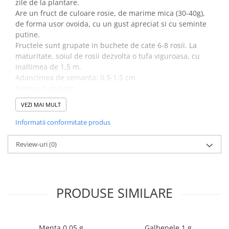
zile de la plantare.
Dovlecel Ornamental
Are un fruct de culoare rosie, de marime mica (30-40g),
Dovleci Ornamentali
de forma usor ovoida, cu un gust apreciat si cu seminte
Erigeron
putine.
Fructele sunt grupate in buchete de cate 6-8 rosii. La
Esoltia
maturitate, soiul de rosii dezvolta o tufa viguroasa, cu
Euphorbia
inaltimea de 1,5 m.
Filimica
Adancimea de semanta: 0,5-1,5 cm
Floare De Cristal
Norma: 5 gr/1mp
Germnatie: 88%
Floare De Macaleandru
VEZI MAI MULT
Puritate: 99%
Floarea Miresei
Informatii conformitate produs
Floarea Pasiunii
Floarea Soarelui
Review-uri
(0)
Flori Anuale Pitice
Flori De Piatra
Fluturas
PRODUSE SIMILARE
Fumoasa Noptii
Galbenele
Gazania
Menta 0.05 g
Galbenele 1 g